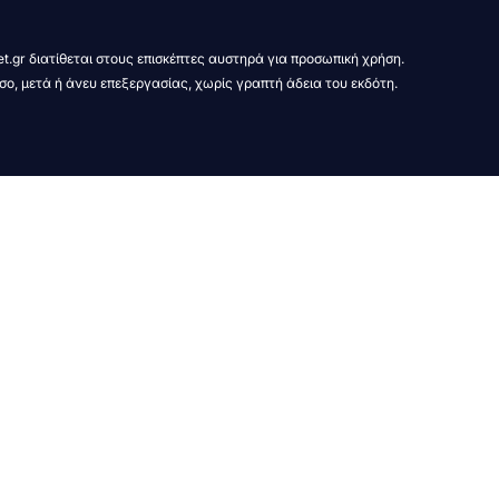
t.gr διατίθεται στους επισκέπτες αυστηρά για προσωπική χρήση.
σο, μετά ή άνευ επεξεργασίας, χωρίς γραπτή άδεια του εκδότη.