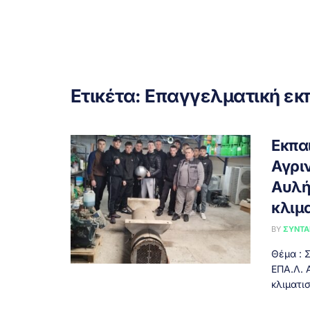
Ετικέτα:
Επαγγελματική εκ
Εκπα
Αγρι
Αυλή
κλιμ
BY
ΣΥΝΤΑ
Θέμα : 
ΕΠΑ.Λ. 
κλιματισ