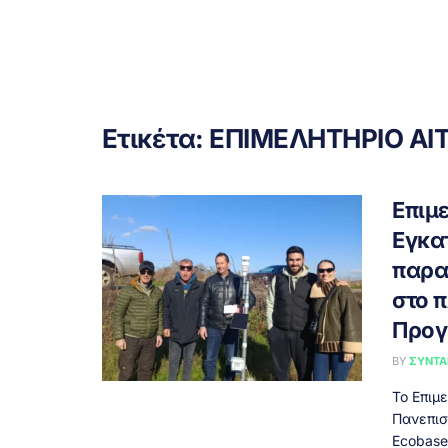
Ετικέτα:
ΕΠΙΜΕΛΗΤΗΡΙΟ Α
Επιμ
Εγκα
παρα
στο π
Προγ
BY
ΣΥΝΤΑ
Το Επιμ
Πανεπισ
Ecobase