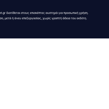
t.gr διατίθεται στους επισκέπτες αυστηρά για προσωπική χρήση.
σο, μετά ή άνευ επεξεργασίας, χωρίς γραπτή άδεια του εκδότη.