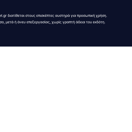
t.gr διατίθεται στους επισκέπτες αυστηρά για προσωπική χρήση.
σο, μετά ή άνευ επεξεργασίας, χωρίς γραπτή άδεια του εκδότη.