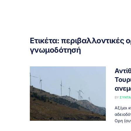
Ετικέτα:
περιβαλλοντικές 
γνωμοδότησή
Αντί
Τουρ
ανεμ
BY
ΣΥΝΤΑ
Αξ/μοι 
αδειοδό
Ορη (συ