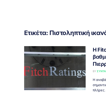
Ετικέτα:
Πιστοληπτική ικαν
Η Fi
βαθμ
Πιερ
BY
ΣΥΝΤΑ
Η αναβά
σημαντι
πλήρες .