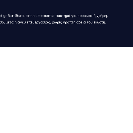
t.gr διατίθεται στους επισκέπτες αυστηρά για προσωπική χρήση.
σο, μετά ή άνευ επεξεργασίας, χωρίς γραπτή άδεια του εκδότη.