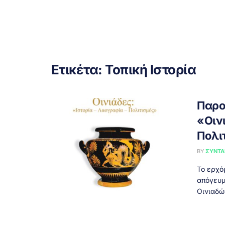
Ετικέτα:
Τοπική Ιστορία
Παρο
«Οινι
Πολι
BY
ΣΥΝΤΑ
Το ερχό
απόγευμ
Οινιαδών