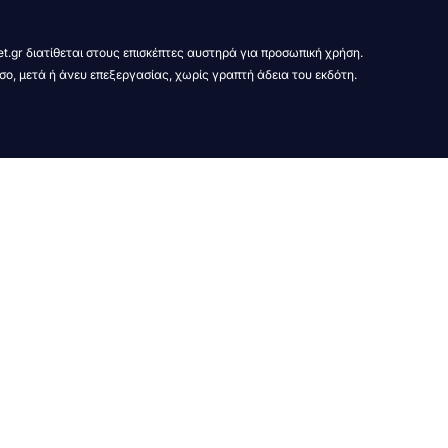
t.gr διατίθεται στους επισκέπτες αυστηρά για προσωπική χρήση.
σο, μετά ή άνευ επεξεργασίας, χωρίς γραπτή άδεια του εκδότη.