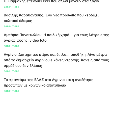
Ο Φαρμάκης επενδύει εκεί που άλλοι μένουν στα λόγια
sara-mara
Βασίλης Καραθανάσης: Ένα νέο πρόσωπο που κερδίζει
πολιτικό έδαφος
sara-mara
Αμπάρια Παναιτωλίου: Η παιδική χαρά… για τους λάτρεις της
άγριας φύσης! video foto
sara-mara
Αγρίνιο: Διατηρητέο κτίριο και δίπλα… αποθήκη. Λίγα μέτρα
από το δημαρχείο Αγρινίου εικόνες ντροπής. Κανείς από τους
αρμόδιους δεν βλέπει;
sara-mara
Τα «ραντάρ» της ΕΛΑΣ στο Αγρίνιο και η αναζήτηση
προσώπων με κοινωνικό αποτύπωμα
sara-mara