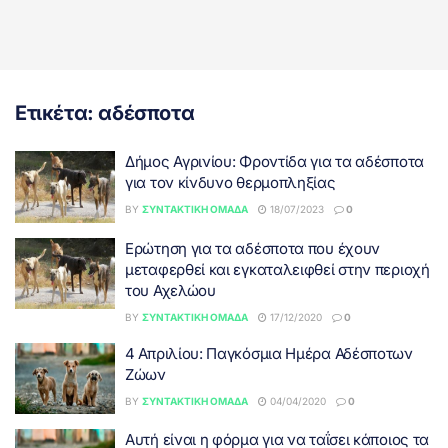
Ετικέτα:
αδέσποτα
Δήμος Αγρινίου: Φροντίδα για τα αδέσποτα
για τον κίνδυνο θερμοπληξίας
BY
ΣΥΝΤΑΚΤΙΚΉ ΟΜΆΔΑ
18/07/2023
0
Ερώτηση για τα αδέσποτα που έχουν
μεταφερθεί και εγκαταλειφθεί στην περιοχή
του Αχελώου
BY
ΣΥΝΤΑΚΤΙΚΉ ΟΜΆΔΑ
17/12/2020
0
4 Απριλίου: Παγκόσμια Ημέρα Αδέσποτων
Ζώων
BY
ΣΥΝΤΑΚΤΙΚΉ ΟΜΆΔΑ
04/04/2020
0
Αυτή είναι η φόρμα για να ταΐσει κάποιος τα