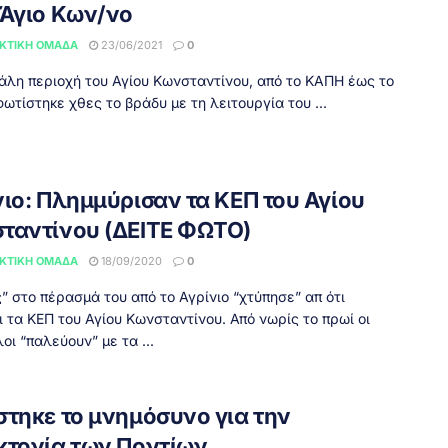
 Άγιο Κων/νο
ΚΤΙΚΉ ΟΜΆΔΑ
23/06/2021
0
άλη περιοχή του Αγίου Κωνσταντίνου, από το ΚΑΠΗ έως το
ωτίστηκε χθες το βράδυ με τη λειτουργία του ...
νιο: Πλημμύρισαν τα ΚΕΠ του Αγίου
ταντίνου (ΔΕΙΤΕ ΦΩΤΟ)
ΚΤΙΚΉ ΟΜΆΔΑ
18/09/2020
0
ς” στο πέρασμά του από το Αγρίνιο “χτύπησε” απ ότι
ι τα ΚΕΠ του Αγίου Κωνσταντίνου. Από νωρίς το πρωί οι
ι “παλεύουν” με τα ...
στηκε το μνημόσυνο για την
κτονία των Ποντίων