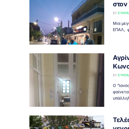
στον
BY
ΣΥΝΤΑ
Μια μεγ
ΕΠΑΛ, φ
Αγρί
Κωνσ
BY
ΣΥΝΤΑ
Ο “Ιανό
φαίνετα
υπάλληλο
Τελέ
γενο