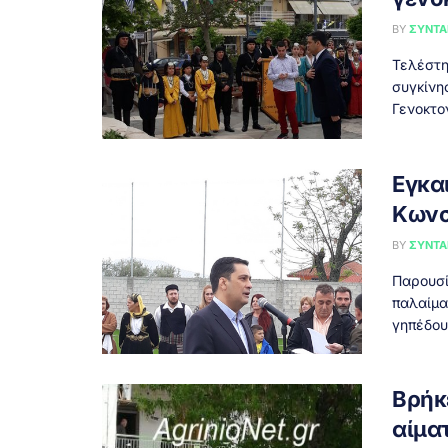
BY
ΣΥΝΤΑ
Τελέστη
συγκίνη
Γενοκτον
Εγκα
Κωνσ
BY
ΣΥΝΤΑ
Παρουσί
παλαίμα
γηπέδου
Βρήκ
αίμα