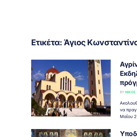
Ετικέτα:
Άγιος Κωνσταντίν
Αγρίν
Εκδη
πρόγ
BY
ΝΊΚΟΣ
Ακολουθ
να πραγ
Μαΐου 2
Υποδε