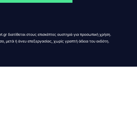
t.gr διατίθεται στους επισκέπτες αυστηρά για προσωπική χρήση.
σο, μετά ή άνευ επεξεργασίας, χωρίς γραπτή άδεια του εκδότη.