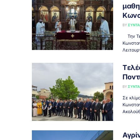
μαθη
Κωνσ
BY
ΣΥΝΤΑ
Την Τετ
Κωνσταν
Λειτουργ
Tελέ
Ποντ
BY
ΣΥΝΤΑ
Σε κλίμ
Κωνσταν
Ακολούθ
Αγρί