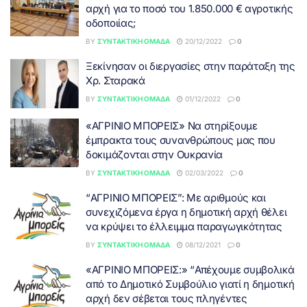
αρχή για το ποσό του 1.850.000 € αγροτικής
οδοποιίας;
BY
ΣΥΝΤΑΚΤΙΚΉ ΟΜΆΔΑ
20/12/2022
0
Ξεκίνησαν οι διεργασίες στην παράταξη της
Χρ. Σταρακά
BY
ΣΥΝΤΑΚΤΙΚΉ ΟΜΆΔΑ
01/12/2022
0
«ΑΓΡΙΝΙΟ ΜΠΟΡΕΙΣ» Να στηρίξουμε
έμπρακτα τους συνανθρώπους μας που
δοκιμάζονται στην Ουκρανία
BY
ΣΥΝΤΑΚΤΙΚΉ ΟΜΆΔΑ
02/03/2022
0
“ΑΓΡΙΝΙΟ ΜΠΟΡΕΙΣ”: Με αριθμούς και
συνεχιζόμενα έργα η δημοτική αρχή θέλει
να κρύψει το έλλειμμα παραγωγικότητας
BY
ΣΥΝΤΑΚΤΙΚΉ ΟΜΆΔΑ
08/12/2021
0
«ΑΓΡΙΝΙΟ ΜΠΟΡΕΙΣ:» “Απέχουμε συμβολικά
από το Δημοτικό Συμβούλιο γιατί η δημοτική
αρχή δεν σέβεται τους πληγέντες