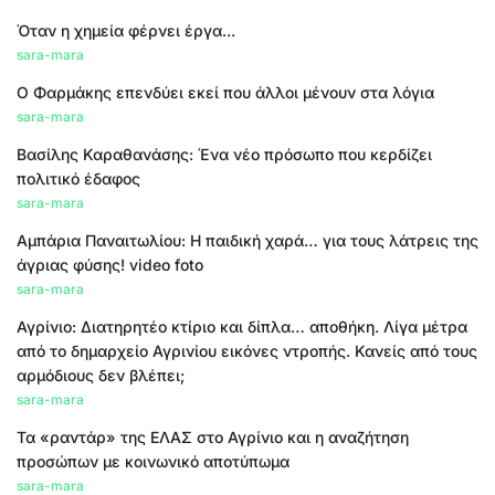
Όταν η χημεία φέρνει έργα...
sara-mara
Ο Φαρμάκης επενδύει εκεί που άλλοι μένουν στα λόγια
sara-mara
Βασίλης Καραθανάσης: Ένα νέο πρόσωπο που κερδίζει
πολιτικό έδαφος
sara-mara
Αμπάρια Παναιτωλίου: Η παιδική χαρά… για τους λάτρεις της
άγριας φύσης! video foto
sara-mara
Αγρίνιο: Διατηρητέο κτίριο και δίπλα… αποθήκη. Λίγα μέτρα
από το δημαρχείο Αγρινίου εικόνες ντροπής. Κανείς από τους
αρμόδιους δεν βλέπει;
sara-mara
Τα «ραντάρ» της ΕΛΑΣ στο Αγρίνιο και η αναζήτηση
προσώπων με κοινωνικό αποτύπωμα
sara-mara