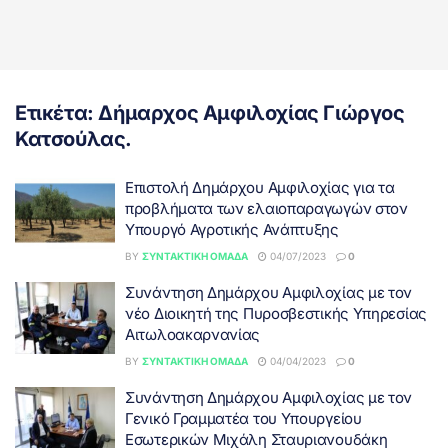
Ετικέτα:
Δήμαρχος Αμφιλοχίας Γιώργος
Κατσούλας.
Επιστολή Δημάρχου Αμφιλοχίας για τα
προβλήματα των ελαιοπαραγωγών στον
Υπουργό Αγροτικής Ανάπτυξης
BY
ΣΥΝΤΑΚΤΙΚΉ ΟΜΆΔΑ
04/07/2023
0
Συνάντηση Δημάρχου Αμφιλοχίας με τον
νέο Διοικητή της Πυροσβεστικής Υπηρεσίας
Αιτωλοακαρνανίας
BY
ΣΥΝΤΑΚΤΙΚΉ ΟΜΆΔΑ
04/04/2023
0
Συνάντηση Δημάρχου Αμφιλοχίας με τον
Γενικό Γραμματέα του Υπουργείου
Εσωτερικών Μιχάλη Σταυριανουδάκη