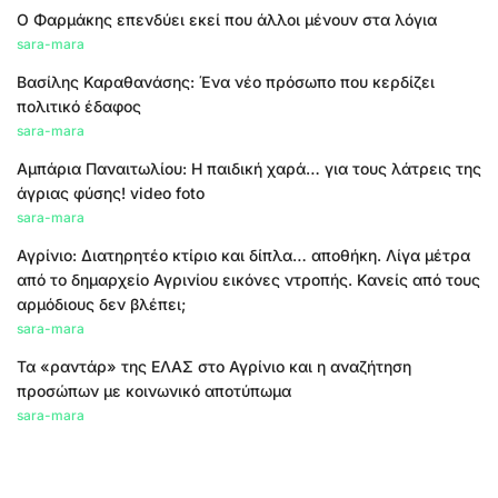
Ο Φαρμάκης επενδύει εκεί που άλλοι μένουν στα λόγια
sara-mara
Βασίλης Καραθανάσης: Ένα νέο πρόσωπο που κερδίζει
πολιτικό έδαφος
sara-mara
Αμπάρια Παναιτωλίου: Η παιδική χαρά… για τους λάτρεις της
άγριας φύσης! video foto
sara-mara
Αγρίνιο: Διατηρητέο κτίριο και δίπλα… αποθήκη. Λίγα μέτρα
από το δημαρχείο Αγρινίου εικόνες ντροπής. Κανείς από τους
αρμόδιους δεν βλέπει;
sara-mara
Τα «ραντάρ» της ΕΛΑΣ στο Αγρίνιο και η αναζήτηση
προσώπων με κοινωνικό αποτύπωμα
sara-mara