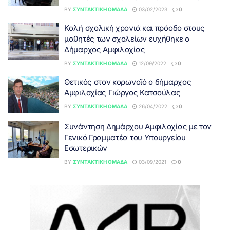
BY
ΣΥΝΤΑΚΤΙΚΉ ΟΜΆΔΑ
03/02/2023
0
Καλή σχολική χρονιά και πρόοδο στους
μαθητές των σχολείων ευχήθηκε ο
Δήμαρχος Αμφιλοχίας
BY
ΣΥΝΤΑΚΤΙΚΉ ΟΜΆΔΑ
12/09/2022
0
Θετικός στον κορωνοϊό ο δήμαρχος
Αμφιλοχίας Γιώργος Κατσούλας
BY
ΣΥΝΤΑΚΤΙΚΉ ΟΜΆΔΑ
26/04/2022
0
Συνάντηση Δημάρχου Αμφιλοχίας με τον
Γενικό Γραμματέα του Υπουργείου
Εσωτερικών
BY
ΣΥΝΤΑΚΤΙΚΉ ΟΜΆΔΑ
03/09/2021
0