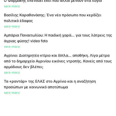
Ο Φαρμάκης επενδύει εκεί που άλλοι μένουν στα λόγια
sara-mara
Βασίλης Καραθανάσης: Ένα νέο πρόσωπο που κερδίζει
πολιτικό έδαφος
sara-mara
Αμπάρια Παναιτωλίου: Η παιδική χαρά… για τους λάτρεις της
άγριας φύσης! video foto
sara-mara
Αγρίνιο: Διατηρητέο κτίριο και δίπλα… αποθήκη. Λίγα μέτρα
από το δημαρχείο Αγρινίου εικόνες ντροπής. Κανείς από τους
αρμόδιους δεν βλέπει;
sara-mara
Τα «ραντάρ» της ΕΛΑΣ στο Αγρίνιο και η αναζήτηση
προσώπων με κοινωνικό αποτύπωμα
sara-mara