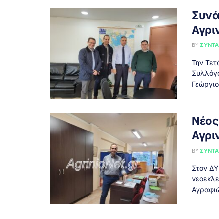
Συνά
Αγριν
BY
ΣΥΝΤΑ
Την Τετ
Συλλόγο
Γεώργιο,
Νέος
Αγρι
BY
ΣΥΝΤΑ
Στον ΔΥ
νεοεκλε
Αγραφιώτ