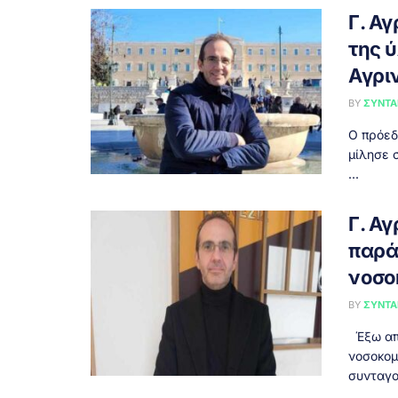
Γ. Α
της 
Αγρι
BY
ΣΥΝΤΑ
Ο πρόεδ
μίλησε 
...
Γ. Αγ
παρά
νοσο
BY
ΣΥΝΤΑ
Έξω από
νοσοκομ
συνταγο