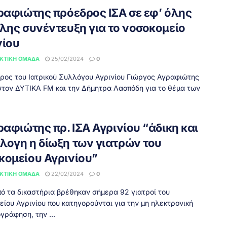
γραφιώτης πρόεδρος ΙΣΑ σε εφ’ όλης
ύλης συνέντευξη για το νοσοκομείο
νίου
ΚΤΙΚΉ ΟΜΆΔΑ
25/02/2024
0
ρος του Ιατρικού Συλλόγου Αγρινίου Γιώργος Αγραφιώτης
στον ΔΥΤΙΚΑ FM και την Δήμητρα Λαοπόδη για το θέμα των
ραφιώτης πρ. ΙΣΑ Αγρινίου “άδικη και
λογη η δίωξη των γιατρών του
κομείου Αγρινίου”
ΚΤΙΚΉ ΟΜΆΔΑ
22/02/2024
0
 τα δικαστήρια βρέθηκαν σήμερα 92 γιατροί του
είου Αγρινίου που κατηγορούνται για την μη ηλεκτρονική
γράφηση, την ...