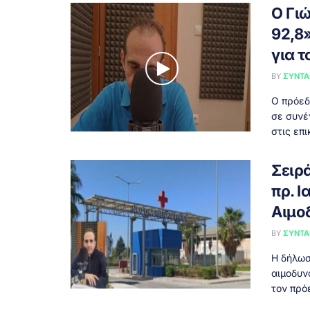
O Γι
92,8
για τ
BY
ΣΥΝΤΑ
Ο πρόεδ
σε συνέ
στις επι
Σειρ
πρ. Ι
Αιμο
BY
ΣΥΝΤΑ
Η δήλωσ
αιμοδυν
τον πρόε