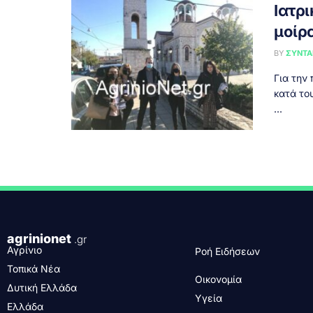
Ιατρ
μοίρ
BY
ΣΥΝΤΑ
Για την
κατά το
...
agrinionet
.gr
Αγρίνιο
Ροή Ειδήσεων
Τοπικά Νέα
Οικονομία
Δυτική Ελλάδα
Υγεία
Ελλάδα