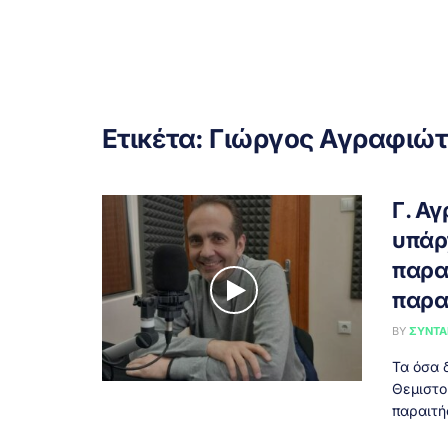
Ετικέτα:
Γιώργος Αγραφιώτ
Γ. Α
υπάρ
παρα
παρα
BY
ΣΥΝΤΑ
Τα όσα 
Θεμιστο
παραιτήσ