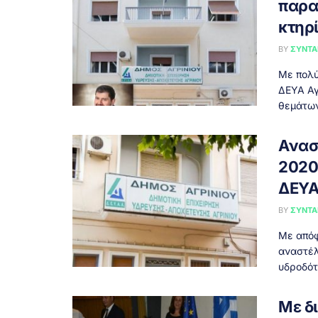
παρα
κτηρ
BY
ΣΥΝΤΑ
Με πολύ
ΔΕΥΑ Αγ
θεμάτων 
Ανασ
2020
ΔΕΥΑ
BY
ΣΥΝΤΑ
Με απόφ
αναστέλ
υδροδότ
Με δ