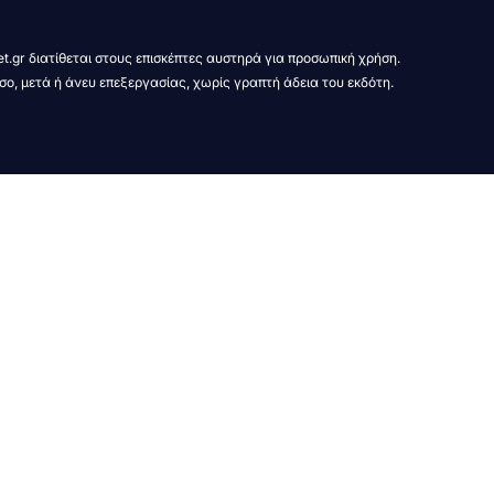
t.gr διατίθεται στους επισκέπτες αυστηρά για προσωπική χρήση.
σο, μετά ή άνευ επεξεργασίας, χωρίς γραπτή άδεια του εκδότη.