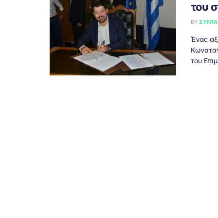
του σ
BY
ΣΥΝΤΑ
Ένας αξ
Κωνσταν
του Επι