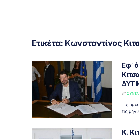
Ετικέτα:
Κωνσταντίνος Κιτ
Εφ’ 
Κιτσ
ΔΥΤΙ
BY
ΣΥΝΤΑ
Τις προ
τις μην
Κ. Κι