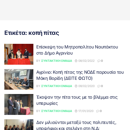
Ετικέτα:
κοπή πίτας
Επίσκεψη του Μητροπολίτου Ναυπάκτου
στο Δήμο Αγρινίου
BY
ΣΥΝΤΑΚΤΙΚΉ ΟΜΆΔΑ
08/02/2022
0
Αγρίνιο: Κοπή πίτας της ΝΟΔΕ παρουσία του
Μάκη Βορίδη (ΔΕΙΤΕ ΦΩΤΟ)
BY
ΣΥΝΤΑΚΤΙΚΉ ΟΜΆΔΑ
09/02/2020
0
Έκοψαν την πίτα τους με το βλέμμα στις
υπερωρίες
BY
ΣΥΝΤΑΚΤΙΚΉ ΟΜΆΔΑ
17/01/2020
0
Δεν μιλιούνται μεταξύ τους πολιτευτές,
υποψήφιοι και στελέχη στη Ν.Δ;