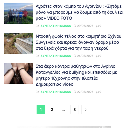
Αγρότες στον κάμπο του Αγρινίου : «Ζητάμε
μόνο να μπορούμε να ζούμε από τη δουλειά
μας» VIDEO FOTO
BY
ΣΥΝΤΑΚΤΙΚΉ ΟΜΆΔΑ
29/06/2026
0
Ντροπή χωρίς τέλος στο κοιμητήριο Σχίνου.
Συγγενείς και ιερέας άνοιγαν δρόμο μέσα
στα ξερά χόρτα για την ταφή νεκρού
BY
ΣΥΝΤΑΚΤΙΚΉ ΟΜΆΔΑ
24/05/2026
0
Στα άκρα κόντρα μαθητριών στο Αγρίνιο:
Καταγγελίες για bullying και επεισόδιο με
μητέρα 16χρονης στην πλατεία
Δημοκρατίας video
BY
ΣΥΝΤΑΚΤΙΚΉ ΟΜΆΔΑ
22/05/2026
0
1
2
…
8