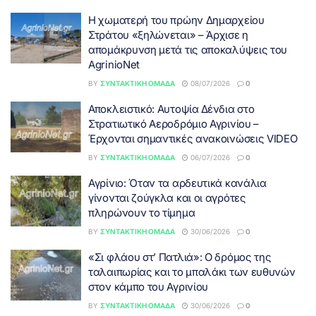
Η χωματερή του πρώην Δημαρχείου
Στράτου «ξηλώνεται» – Άρχισε η
απομάκρυνση μετά τις αποκαλύψεις του
AgrinioNet
BY
ΣΥΝΤΑΚΤΙΚΉ ΟΜΆΔΑ
08/07/2026
0
Αποκλειστικό: Αυτοψία Δένδια στο
Στρατιωτικό Αεροδρόμιο Αγρινίου –
Έρχονται σημαντικές ανακοινώσεις VIDEO
BY
ΣΥΝΤΑΚΤΙΚΉ ΟΜΆΔΑ
06/07/2026
0
Αγρίνιο: Όταν τα αρδευτικά κανάλια
γίνονται ζούγκλα και οι αγρότες
πληρώνουν το τίμημα
BY
ΣΥΝΤΑΚΤΙΚΉ ΟΜΆΔΑ
30/06/2026
0
«Σι φλάου στ’ Πατλιά»: Ο δρόμος της
ταλαιπωρίας και το μπαλάκι των ευθυνών
στον κάμπο του Αγρινίου
BY
ΣΥΝΤΑΚΤΙΚΉ ΟΜΆΔΑ
30/06/2026
0