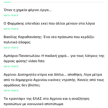
Όταν η χημεία φέρνει έργα...
sara-mara
Ο Φαρμάκης επενδύει εκεί που άλλοι μένουν στα λόγια
sara-mara
Βασίλης Καραθανάσης: Ένα νέο πρόσωπο που κερδίζει
πολιτικό έδαφος
sara-mara
Αμπάρια Παναιτωλίου: Η παιδική χαρά… για τους λάτρεις της
άγριας φύσης! video foto
sara-mara
Αγρίνιο: Διατηρητέο κτίριο και δίπλα… αποθήκη. Λίγα μέτρα
από το δημαρχείο Αγρινίου εικόνες ντροπής. Κανείς από τους
αρμόδιους δεν βλέπει;
sara-mara
Τα «ραντάρ» της ΕΛΑΣ στο Αγρίνιο και η αναζήτηση
προσώπων με κοινωνικό αποτύπωμα