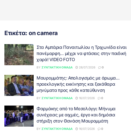
Ετικέτα:
on camera
Στα Αμπάρια Παναιτωλίου η Τριχωνίδα είναι
πανέμορφη… μέχρι να φτάσεις στην παιδική
χαρά! VIDEO FOTO
BY
ΣΥΝΤΑΚΤΙΚΉ ΟΜΆΔΑ
28/07/2026
0
Μαυρομμάτης: Απολογισμός με άρωμα…
προεκλογικής εκκίνησης και ξεκάθαρα
μηνύματα προς κάθε κατεύθυνση
BY
ΣΥΝΤΑΚΤΙΚΉ ΟΜΆΔΑ
16/07/2026
0
Φαρμάκης από το Μεσολόγγι: Μήνυμα
συνέχειας με αιχμές, έργο και δημόσια
στήριξη στον Θανάση Μαυρομμάτη
BY
ΣΥΝΤΑΚΤΙΚΉ ΟΜΆΔΑ
16/07/2026
0