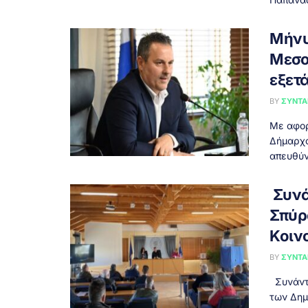
Μήνυ
Μεσο
εξετ
BY
ΣΥΝΤΑ
Με αφορ
Δήμαρχο
απευθύν
Συνά
Σπύρ
Κοιν
BY
ΣΥΝΤΑ
Συνάντη
των Δημ