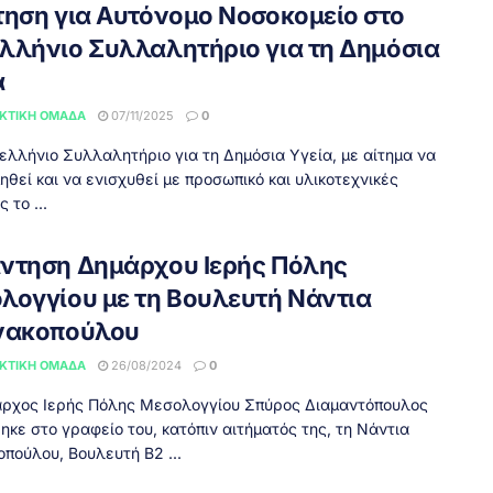
τηση για Αυτόνομο Νοσοκομείο στο
λλήνιο Συλλαλητήριο για τη Δημόσια
α
ΚΤΙΚΉ ΟΜΆΔΑ
07/11/2025
0
ελλήνιο Συλλαλητήριο για τη Δημόσια Υγεία, με αίτημα να
ηθεί και να ενισχυθεί με προσωπικό και υλικοτεχνικές
 το ...
ντηση Δημάρχου Ιερής Πόλης
λογγίου με τη Βουλευτή Νάντια
νακοπούλου
ΚΤΙΚΉ ΟΜΆΔΑ
26/08/2024
0
χος Ιερής Πόλης Μεσολογγίου Σπύρος Διαμαντόπουλος
ηκε στο γραφείο του, κατόπιν αιτήματός της, τη Νάντια
οπούλου, Βουλευτή Β2 ...