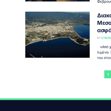
Φεβρουα
Διακ
Μεσο
ασφά
BY
ΣΥΝΤΑ
«Από χθ
λιμένα 
του στον
1