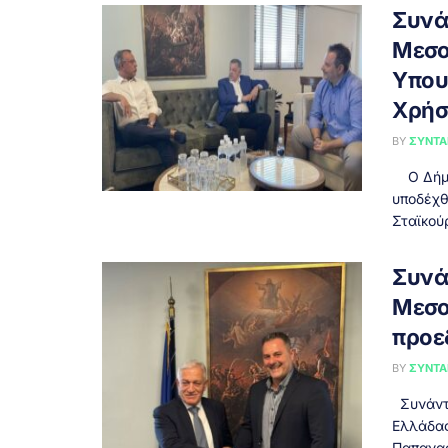
Συνά
Μεσο
Υπου
Χρήσ
BY
ΣΥΝΤΑ
Ο Δήμα
υποδέχθ
Σταϊκούρ
Συνά
Μεσο
προε
BY
ΣΥΝΤΑ
Συνάντη
Ελλάδας
Παπανασ