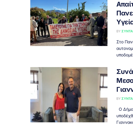
Απαί
Πανε
Υγεί
BY
ΣΥΝΤΑ
Στο Παν
αυτονομ
υποδομές
Συνά
Μεσο
Γιαν
BY
ΣΥΝΤΑ
Ο Δήμαρ
υποδέχθ
Γιαννακ