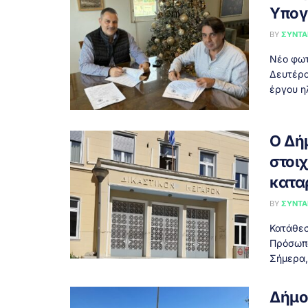
Υπογ
BY
ΣΥΝΤΑ
Νέο φωτ
Δευτέρα
έργου η
Ο Δή
στοιχ
κατα
BY
ΣΥΝΤΑ
Κατάθεσ
Πρόσωπα
Σήμερα, 
Δήμο