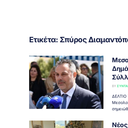
Ετικέτα:
Σπύρος Διαμαντόπ
Μεσο
Δημά
Σύλλ
BY
ΣΥΝΤΑ
ΔΕΛΤΙΟ 
Μεσολογ
σημειώθη
Νέος