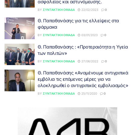
ασφαλείας και αστυνόμευσης.
BY
ΣΥΝΤΑΚΤΙΚΉ ΟΜΆΔΑ
22/02/2023
0
Θ. Παπαθανάσης για τις ελλείψεις στα
φάρμακα
BY
ΣΥΝΤΑΚΤΙΚΉ ΟΜΆΔΑ
03/01/2023
0
Θ. Παπαθανάσης : «Προτεραιότητα η Υγεία
των πολιτών»
BY
ΣΥΝΤΑΚΤΙΚΉ ΟΜΆΔΑ
27/06/2022
0
Θ. Παπαθανάσης «Αναμένουμε αντιγριπικά
εμβόλια τις επόμενες μέρες για να
ολοκληρωθεί ο αντιγριπικός εμβολιασμός»
BY
ΣΥΝΤΑΚΤΙΚΉ ΟΜΆΔΑ
25/11/2020
0