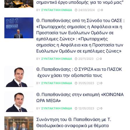
σημαντικό έργο υποδομής για το νομό μας”
BY
ΣΥΝΤΑΚΤΙΚΉ ΟΜΆΔΑ
24/03/2024
0
Θ. Παπαθανάσης από τη Σύνοδο του ΟΑΣΕ :
«Πρωταρχικής σημασίας η Ασφάλεια και η
Προστασία των Ευάλωτων Ομάδων σε
εμπόλεμες ζώνες» : «Πρωταρχικής
σημασίας η Ασφάλεια και η Προστασία των
Ευάλωτων Ομάδων σε εμπόλεμες ζώνες»
BY
ΣΥΝΤΑΚΤΙΚΉ ΟΜΆΔΑ
20/11/2023
0
Θ. Παπαθανάσης : Ο ΣΥΡΙΖΑ και το ΠΑΣΟΚ
έχουν χάσει την αξιοπιστία τους
BY
ΣΥΝΤΑΚΤΙΚΉ ΟΜΆΔΑ
31/05/2023
0
Θ. Παπαθανάσης στην εκπομπή «ΚΟΙΝΩΝΙΑ
ΩΡΑ MEGA»
BY
ΣΥΝΤΑΚΤΙΚΉ ΟΜΆΔΑ
12/05/2023
0
Συνάντηση του Θ. Παπαθανάση με Τ.
Θεοδωρικάκο αναφορικά με θέματα