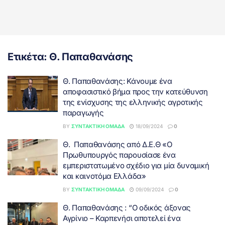
Ετικέτα:
Θ. Παπαθανάσης
Θ. Παπαθανάσης: Κάνουμε ένα
αποφασιστικό βήμα προς την κατεύθυνση
της ενίσχυσης της ελληνικής αγροτικής
παραγωγής
BY
ΣΥΝΤΑΚΤΙΚΉ ΟΜΆΔΑ
18/09/2024
0
Θ. Παπαθανάσης από Δ.Ε.Θ «Ο
Πρωθυπουργός παρουσίασε ένα
εμπεριστατωμένο σχέδιο για μία δυναμική
και καινοτόμα Ελλάδα»
BY
ΣΥΝΤΑΚΤΙΚΉ ΟΜΆΔΑ
09/09/2024
0
Θ. Παπαθανάσης : “Ο οδικός άξονας
Αγρίνιο – Καρπενήσι αποτελεί ένα