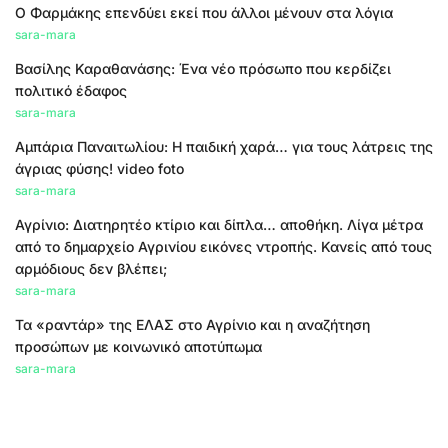
Ο Φαρμάκης επενδύει εκεί που άλλοι μένουν στα λόγια
sara-mara
Βασίλης Καραθανάσης: Ένα νέο πρόσωπο που κερδίζει
πολιτικό έδαφος
sara-mara
Αμπάρια Παναιτωλίου: Η παιδική χαρά… για τους λάτρεις της
άγριας φύσης! video foto
sara-mara
Αγρίνιο: Διατηρητέο κτίριο και δίπλα… αποθήκη. Λίγα μέτρα
από το δημαρχείο Αγρινίου εικόνες ντροπής. Κανείς από τους
αρμόδιους δεν βλέπει;
sara-mara
Τα «ραντάρ» της ΕΛΑΣ στο Αγρίνιο και η αναζήτηση
προσώπων με κοινωνικό αποτύπωμα
sara-mara