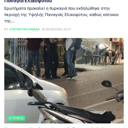
Παναγιά Ελαιοφύτου
Ερωτήματα προκαλεί η πυρκαγιά που εκδηλώθηκε στην
περιοχή της Υψηλής Παναγιάς Ελαιοφύτου, καθώς κάτοικοι
της...
BY
ΣΥΝΤΑΚΤΙΚΉ ΟΜΆΔΑ
06/08/2026, 05:57
ΑΓΡΊΝΙΟ