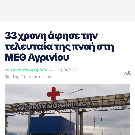
33 χρονη άφησε την
τελευταία της πνοή στη
ΜΕΘ Αγρινίου
by
Συντακτική Ομάδα
20/08/2018
A
A
Reading Time: 1 min read