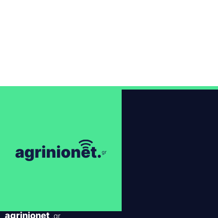
agrinionet
.gr