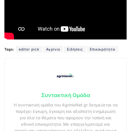
Tags:
editor pick
Αγρίνιο
Ειδήσεις
Επικαιρότητα
Συντακτική Ομάδα
Η συντακτική ομάδα του AgrinioNet.gr δεσμεύεται να
παρέχει έγκυρη, έγκαιρη και αξιόπιστη ενημέρωση
για όλα τα θέματα που αφορούν την τοπική και
εθνική επικαιρότητα. Με επαγγελματισμό και
αφοσίωση, καταγράφουμε τις εξελίξεις, αναλύουμε