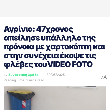
Αγρίνιο: 47χρονος
απείλησε υπάλληλο της
πρόνοια με χαρτοκόπτη και
στην συνέχεια έκοψε τις
φλέβες τουVIDEO FOTO
by
Συντακτική Ομάδα
30/05/2025
A
A
Reading Time: 2 mins read