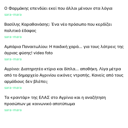
Ο Φαρμάκης επενδύει εκεί που άλλοι μένουν στα λόγια
sara-mara
Βασίλης Καραθανάσης: Ένα νέο πρόσωπο που κερδίζει
πολιτικό έδαφος
sara-mara
Αμπάρια Παναιτωλίου: Η παιδική χαρά… για τους λάτρεις της
άγριας φύσης! video foto
sara-mara
Αγρίνιο: Διατηρητέο κτίριο και δίπλα… αποθήκη. Λίγα μέτρα
από το δημαρχείο Αγρινίου εικόνες ντροπής. Κανείς από τους
αρμόδιους δεν βλέπει;
sara-mara
Τα «ραντάρ» της ΕΛΑΣ στο Αγρίνιο και η αναζήτηση
προσώπων με κοινωνικό αποτύπωμα
sara-mara