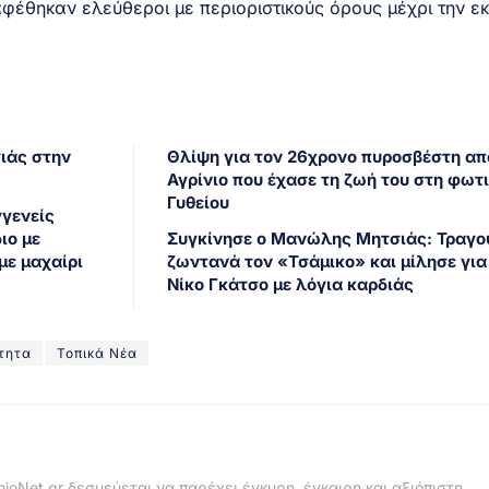
αφέθηκαν ελεύθεροι με περιοριστικούς όρους μέχρι την ε
γιάς στην
Θλίψη για τον 26χρονο πυροσβέστη απ
Αγρίνιο που έχασε τη ζωή του στη φωτι
Γυθείου
γγενείς
ιο με
Συγκίνησε ο Μανώλης Μητσιάς: Τραγο
με μαχαίρι
ζωντανά τον «Τσάμικο» και μίλησε για
Νίκο Γκάτσο με λόγια καρδιάς
τητα
Τοπικά Νέα
nioNet.gr δεσμεύεται να παρέχει έγκυρη, έγκαιρη και αξιόπιστη