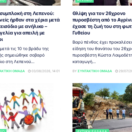
 συμπλοκή στη Λεπενού:
Θλίψη για τον 26χρονο
νείς ήρθαν στα χέρια μετά
πυροσβέστη από το Αγρίνι
εισόδιο με ανήλικο –
έχασε τη ζωή του στη φωτ
γελία για απειλή με
Γυθείου
ρι
Βαρύ πένθος έχει προκαλέσει
ετά τις 10 το βράδυ της
είδηση του θανάτου του 26χρ
ής σημειώθηκε σοβαρό
πυροσβέστη Κώστα Λαιμοδέτη
ιο στη Λεπενού...
καταγωγή...
ΑΚΤΙΚΉ ΟΜΆΔΑ
03/08/2026, 14:01
BY
ΣΥΝΤΑΚΤΙΚΉ ΟΜΆΔΑ
29/07/20
ΝΙΟ
ΔΥΤΙΚΉ ΕΛΛΆΔΑ