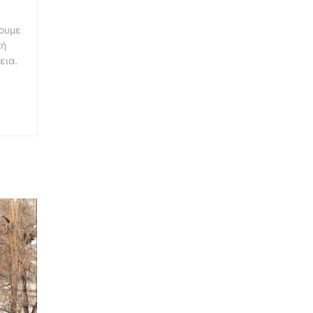
νουμε
κή
εια.