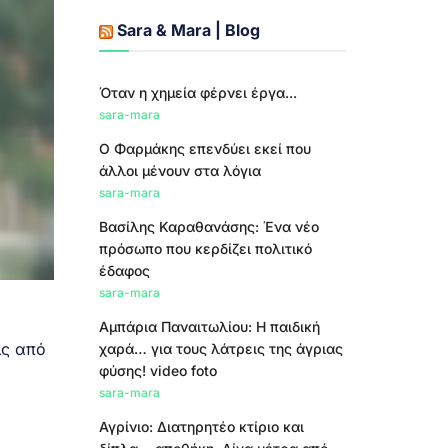
Sara & Mara | Blog
Όταν η χημεία φέρνει έργα...
sara-mara
Ο Φαρμάκης επενδύει εκεί που
άλλοι μένουν στα λόγια
sara-mara
Βασίλης Καραθανάσης: Ένα νέο
πρόσωπο που κερδίζει πολιτικό
έδαφος
sara-mara
Αμπάρια Παναιτωλίου: Η παιδική
ις από
χαρά… για τους λάτρεις της άγριας
φύσης! video foto
sara-mara
Αγρίνιο: Διατηρητέο κτίριο και