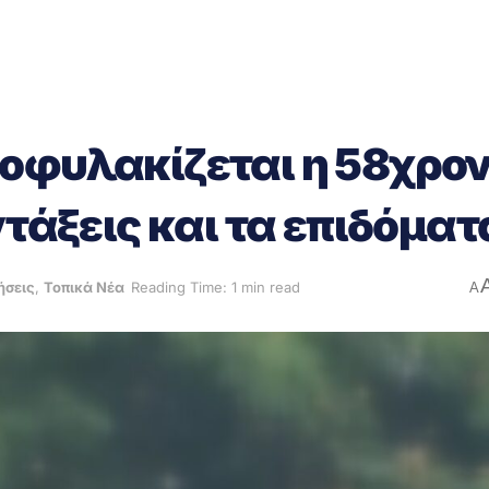
οφυλακίζεται η 58χρο
ντάξεις και τα επιδόματ
ήσεις
,
Τοπικά Νέα
Reading Time: 1 min read
A