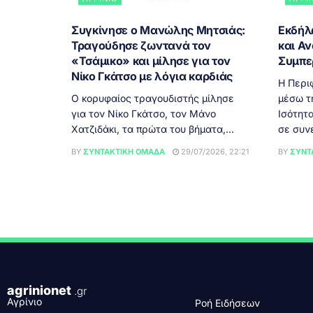
Συγκίνησε ο Μανώλης Μητσιάς:
Εκδήλ
Τραγούδησε ζωντανά τον
και Αν
«Τσάμικο» και μίλησε για τον
Συμπε
Νίκο Γκάτσο με λόγια καρδιάς
Η Περι
Ο κορυφαίος τραγουδιστής μίλησε
μέσω τ
για τον Νίκο Γκάτσο, τον Μάνο
Ισότητ
Χατζιδάκι, τα πρώτα του βήματα,...
σε συνε
BY
ΣΥΝΤΑΚΤΙΚΉ ΟΜΆΔΑ
29/07/2026, 22:21
BY
ΣΥΝΤ
agrinionet
.gr
Αγρίνιο
Ροή Ειδήσεων