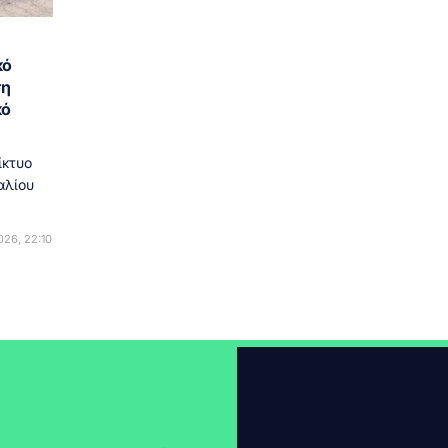
κό
ση
κό
ίκτυο
αλίου
26, 22:10