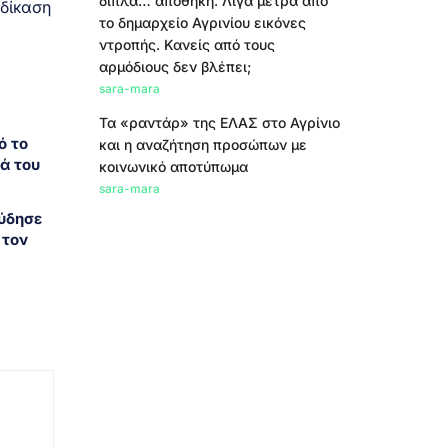
δίπλα… αποθήκη. Λίγα μέτρα από
κδίκαση
το δημαρχείο Αγρινίου εικόνες
ντροπής. Κανείς από τους
αρμόδιους δεν βλέπει;
sara-mara
Τα «ραντάρ» της ΕΛΑΣ στο Αγρίνιο
ό το
και η αναζήτηση προσώπων με
ά του
κοινωνικό αποτύπωμα
sara-mara
ύδησε
 τον