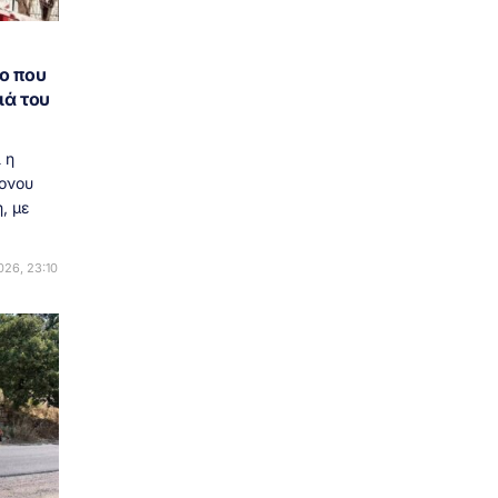
ο που
ιά του
 η
ονου
, με
26, 23:10