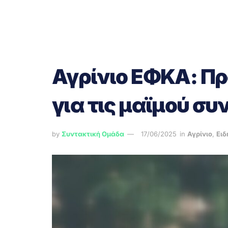
Αγρίνιο ΕΦΚΑ: Πρ
για τις μαϊμού συ
by
Συντακτική Ομάδα
17/06/2025
in
Αγρίνιο
,
Ειδ