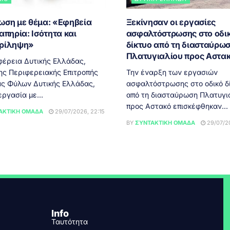
ωση με θέμα: «Εφηβεία
Ξεκίνησαν οι εργασίες
απηρία: Ισότητα και
ασφαλτόστρωσης στο οδι
ρίληψη»
δίκτυο από τη διασταύρω
Πλατυγιαλίου προς Αστα
φέρεια Δυτικής Ελλάδας,
ης Περιφερειακής Επιτροπής
Την έναρξη των εργασιών
ας Φύλων Δυτικής Ελλάδας,
ασφαλτόστρωσης στο οδικό δ
ργασία με...
από τη διασταύρωση Πλατυγι
προς Αστακό επισκέφθηκαν...
ΑΚΤΙΚΉ ΟΜΆΔΑ
29/07/2026, 22:15
BY
ΣΥΝΤΑΚΤΙΚΉ ΟΜΆΔΑ
29/07/20
Info
Ταυτότητα