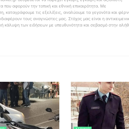
α που αφορούν την τοπική και εθνική επικαιρότητα. Με
η, καταγράφουμε τις εξελίξεις, αναλύουμε τα γεγονότα και φέρ
νδιαφέρουν τους αναγνώστες μας. Στόχος μας είναι η αντικειμενι
κή κάλυψη των ειδήσεων με υπευθυνότητα και σεβασμό στην αλήθ
ΝΙΟ
ΑΓΡΊΝΙΟ