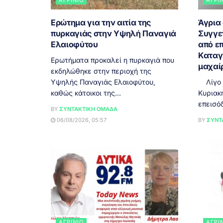
Ερώτημα για την αιτία της
Άγρια
πυρκαγιάς στην Υψηλή Παναγιά
Συγγε
Ελαιοφύτου
από επ
Καταγ
Ερωτήματα προκαλεί η πυρκαγιά που
μαχαί
εκδηλώθηκε στην περιοχή της
Υψηλής Παναγιάς Ελαιοφύτου,
Λίγο μ
καθώς κάτοικοι της...
Κυριακ
επεισόδ
BY
ΣΥΝΤΑΚΤΙΚΉ ΟΜΆΔΑ
06/08/2026, 05:57
BY
ΣΥΝΤ
ΑΓΡΊΝΙΟ
ΑΓΡΊ