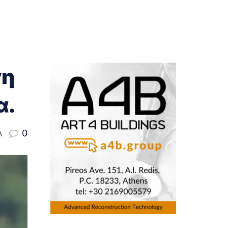
νη
α.
A
0