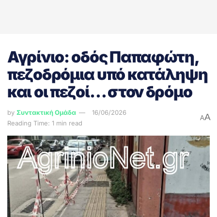
Αγρίνιο: οδός Παπαφώτη,
πεζοδρόμια υπό κατάληψη
και οι πεζοί… στον δρόμο
by
Συντακτική Ομάδα
16/06/2026
A
A
Reading Time: 1 min read