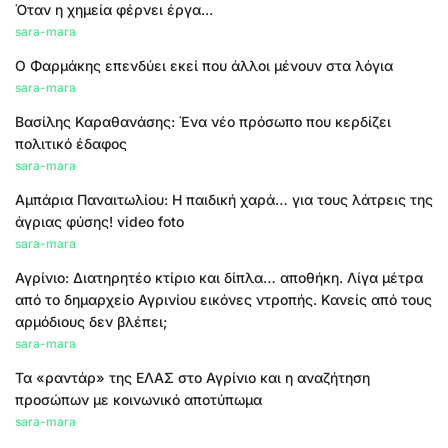
Όταν η χημεία φέρνει έργα...
sara-mara
Ο Φαρμάκης επενδύει εκεί που άλλοι μένουν στα λόγια
sara-mara
Βασίλης Καραθανάσης: Ένα νέο πρόσωπο που κερδίζει
πολιτικό έδαφος
sara-mara
Αμπάρια Παναιτωλίου: Η παιδική χαρά… για τους λάτρεις της
άγριας φύσης! video foto
sara-mara
Αγρίνιο: Διατηρητέο κτίριο και δίπλα… αποθήκη. Λίγα μέτρα
από το δημαρχείο Αγρινίου εικόνες ντροπής. Κανείς από τους
αρμόδιους δεν βλέπει;
sara-mara
Τα «ραντάρ» της ΕΛΑΣ στο Αγρίνιο και η αναζήτηση
προσώπων με κοινωνικό αποτύπωμα
sara-mara