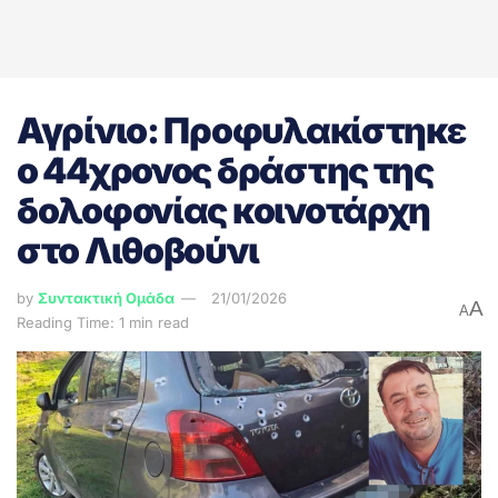
Αγρίνιο: Προφυλακίστηκε
ο 44χρονος δράστης της
δολοφονίας κοινοτάρχη
στο Λιθοβούνι
by
Συντακτική Ομάδα
21/01/2026
A
A
Reading Time: 1 min read