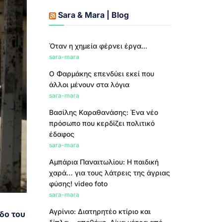
Sara & Mara | Blog
Όταν η χημεία φέρνει έργα...
sara-mara
Ο Φαρμάκης επενδύει εκεί που
άλλοι μένουν στα λόγια
sara-mara
Βασίλης Καραθανάσης: Ένα νέο
πρόσωπο που κερδίζει πολιτικό
έδαφος
sara-mara
Αμπάρια Παναιτωλίου: Η παιδική
χαρά… για τους λάτρεις της άγριας
φύσης! video foto
sara-mara
Αγρίνιο: Διατηρητέο κτίριο και
δο του