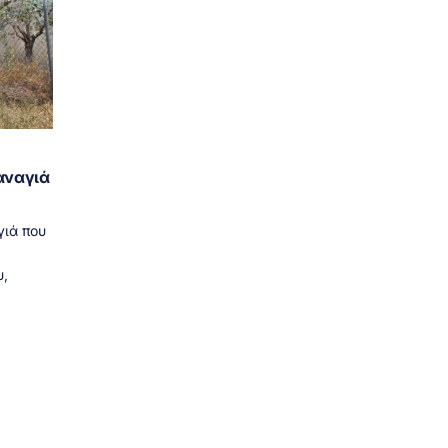
αναγιά
γιά που
,