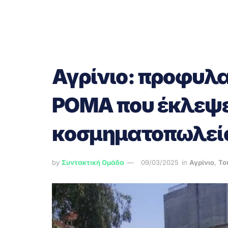
Αγρίνιο: προφυλα
ΡΟΜΑ που έκλεψε
κοσμηματοπωλεί
by
Συντακτική Ομάδα
09/03/2025
in
Αγρίνιο
,
Το