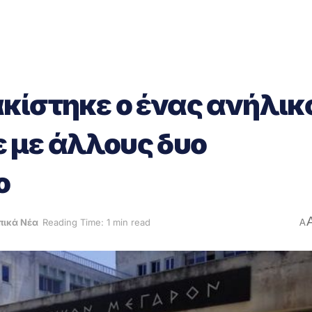
κίστηκε ο ένας ανήλικ
 με άλλους δυο
ο
πικά Νέα
Reading Time: 1 min read
A