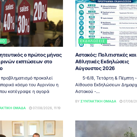
ΝΙΟ
ΕΚΔΗΛΏΣΕΙΣ
ητευτικός ο πρώτος μήνας
Αστακός: Πολιτιστικές και
ερινών εκπτώσεων στο
Αθλητικές Εκδηλώσεις
ιο
Αύγουστος 2026
 προβληματισμό προκαλεί
5-6/8, Τετάρτη & Πέμπτη - 
πορικό κόσμο του Αγρινίου η
Αίθουσα Εκδηλώσεων Δημαρχ
 που κατέγραψε η αγορά
Αστακού -...
BY
ΣΥΝΤΑΚΤΙΚΉ ΟΜΆΔΑ
07/08/20
ΑΚΤΙΚΉ ΟΜΆΔΑ
07/08/2026, 11:19