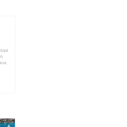
νουμε
κή
εια.