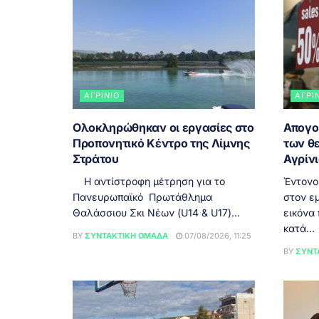
ΑΓΡΊΝΙΟ
ΑΓΡΊ
Ολοκληρώθηκαν οι εργασίες στο
Απογο
Προπονητικό Κέντρο της Λίμνης
των θ
Στράτου
Αγρίν
Η αντίστροφη μέτρηση για το
Έντονο
Πανευρωπαϊκό Πρωτάθλημα
στον εμ
Θαλάσσιου Σκι Νέων (U14 & U17)...
εικόνα
κατά...
BY
ΣΥΝΤΑΚΤΙΚΉ ΟΜΆΔΑ
07/08/2026, 11:25
BY
ΣΥΝΤ