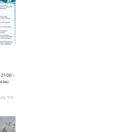
21:00 -
είου
26, 11:13