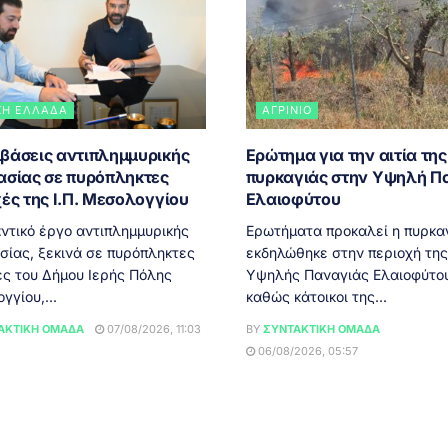
ΚΉ ΕΛΛΆΔΑ
ΑΓΡΊΝΙΟ
βάσεις αντιπλημμυρικής
Ερώτημα για την αιτία της
ασίας σε πυρόπληκτες
πυρκαγιάς στην Υψηλή Π
ές της Ι.Π. Μεσολογγίου
Ελαιοφύτου
ικό έργο αντιπλημμυρικής
Ερωτήματα προκαλεί η πυρκα
σίας, ξεκινά σε πυρόπληκτες
εκδηλώθηκε στην περιοχή της
ές του Δήμου Ιερής Πόλης
Υψηλής Παναγιάς Ελαιοφύτου
γίου,...
καθώς κάτοικοι της...
ΑΚΤΙΚΉ ΟΜΆΔΑ
07/08/2026, 11:03
BY
ΣΥΝΤΑΚΤΙΚΉ ΟΜΆΔΑ
06/08/2026, 05:57