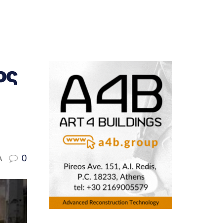
ος
A
0