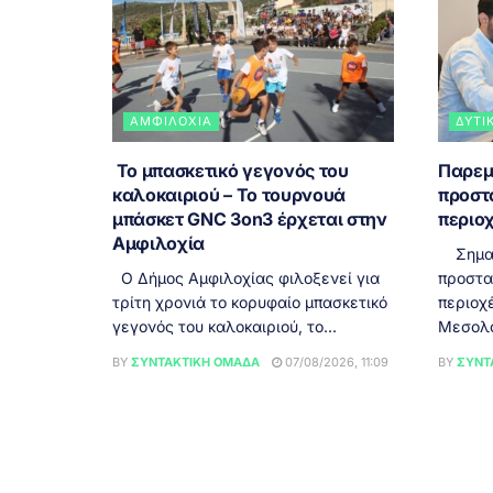
ΑΜΦΙΛΟΧΊΑ
ΔΥΤΙ
Το μπασκετικό γεγονός του
Παρεμ
καλοκαιριού – Το τουρνουά
προστ
μπάσκετ GNC 3on3 έρχεται στην
περιοχ
Αμφιλοχία
Σημαντ
Ο Δήμος Αμφιλοχίας φιλοξενεί για
προστα
τρίτη χρονιά το κορυφαίο μπασκετικό
περιοχ
γεγονός του καλοκαιριού, το...
Μεσολογ
BY
ΣΥΝΤΑΚΤΙΚΉ ΟΜΆΔΑ
07/08/2026, 11:09
BY
ΣΥΝΤ