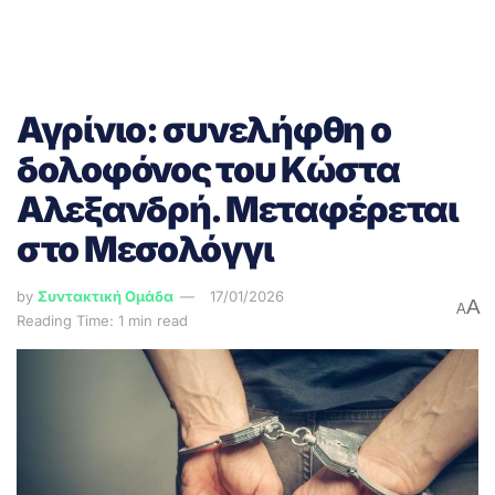
Αγρίνιο: συνελήφθη ο
δολοφόνος του Κώστα
Αλεξανδρή. Μεταφέρεται
στο Μεσολόγγι
by
Συντακτική Ομάδα
17/01/2026
A
A
Reading Time: 1 min read