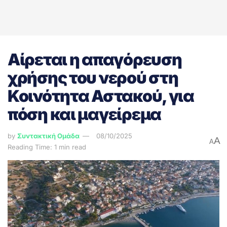
Αίρεται η απαγόρευση
χρήσης του νερού στη
Κοινότητα Αστακού, για
πόση και μαγείρεμα
by
Συντακτική Ομάδα
08/10/2025
A
A
Reading Time: 1 min read