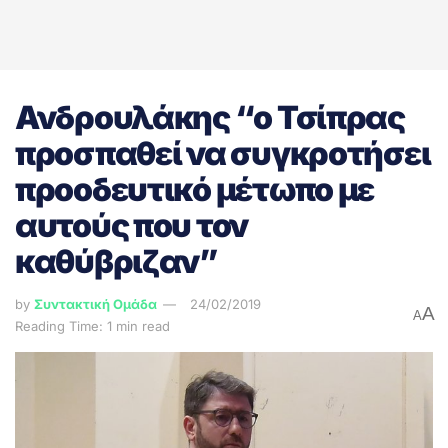
Ανδρουλάκης “ο Τσίπρας
προσπαθεί να συγκροτήσει
προοδευτικό μέτωπο με
αυτούς που τον
καθύβριζαν”
by
Συντακτική Ομάδα
24/02/2019
A
A
Reading Time: 1 min read