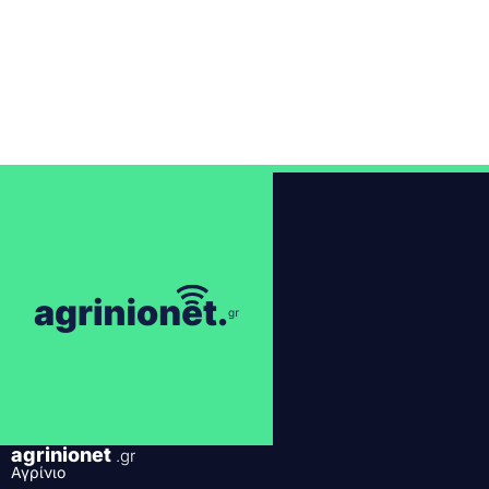
agrinionet
.gr
Αγρίνιο