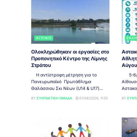
ΑΓΡΊΝΙΟ
ΕΚΔΗ
Ολοκληρώθηκαν οι εργασίες στο
Αστακό
Προπονητικό Κέντρο της Λίμνης
Αθλητ
Στράτου
Αύγου
Η αντίστροφη μέτρηση για το
5-6/8,
Πανευρωπαϊκό Πρωτάθλημα
Αίθουσ
Θαλάσσιου Σκι Νέων (U14 & U17)...
Αστακού
BY
ΣΥΝΤΑΚΤΙΚΉ ΟΜΆΔΑ
07/08/2026, 11:25
BY
ΣΥΝΤ