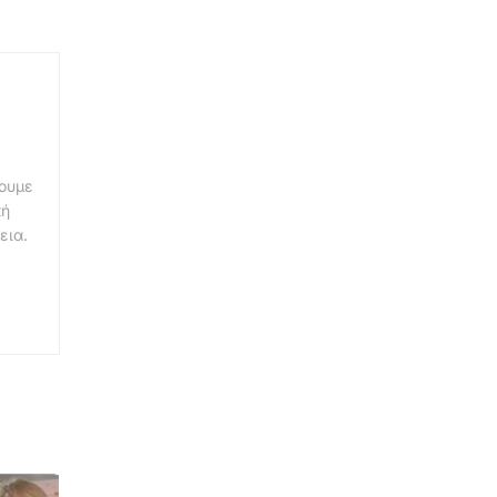
νουμε
κή
εια.