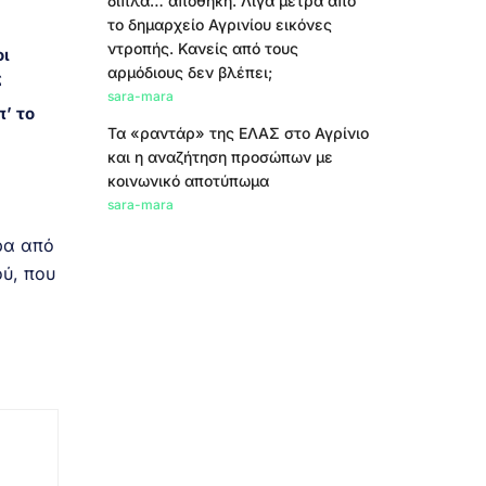
δίπλα… αποθήκη. Λίγα μέτρα από
το δημαρχείο Αγρινίου εικόνες
ντροπής. Κανείς από τους
οι
αρμόδιους δεν βλέπει;
ς
sara-mara
π’ το
Τα «ραντάρ» της ΕΛΑΣ στο Αγρίνιο
και η αναζήτηση προσώπων με
κοινωνικό αποτύπωμα
sara-mara
ρα από
ύ, που