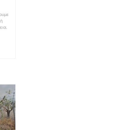
νουμε
κή
εια.