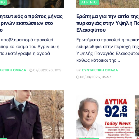
ΝΙΟ
ΑΓΡΊΝΙΟ
ητευτικός ο πρώτος μήνας
Ερώτημα για την αιτία της
ερινών εκπτώσεων στο
πυρκαγιάς στην Υψηλή Π
ιο
Ελαιοφύτου
 προβληματισμό προκαλεί
Ερωτήματα προκαλεί η πυρκα
πορικό κόσμο του Αγρινίου η
εκδηλώθηκε στην περιοχή της
 που κατέγραψε η αγορά
Υψηλής Παναγιάς Ελαιοφύτου
καθώς κάτοικοι της...
ΑΚΤΙΚΉ ΟΜΆΔΑ
07/08/2026, 11:19
BY
ΣΥΝΤΑΚΤΙΚΉ ΟΜΆΔΑ
06/08/2026, 05:57