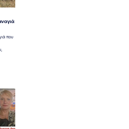
αναγιά
γιά που
,