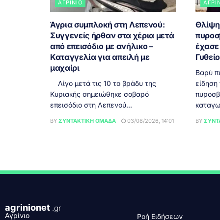
ΑΓΡΊΝΙΟ
ΑΓΡΊ
Άγρια συμπλοκή στη Λεπενού:
Θλίψη
Συγγενείς ήρθαν στα χέρια μετά
πυροσ
από επεισόδιο με ανήλικο –
έχασε 
Καταγγελία για απειλή με
Γυθεί
μαχαίρι
Βαρύ π
Λίγο μετά τις 10 το βράδυ της
είδηση
Κυριακής σημειώθηκε σοβαρό
πυροσβ
επεισόδιο στη Λεπενού...
καταγω
BY
ΣΥΝΤΑΚΤΙΚΉ ΟΜΆΔΑ
03/08/2026, 14:01
BY
ΣΥΝΤ
agrinionet
.gr
Αγρίνιο
Ροή Ειδήσεων