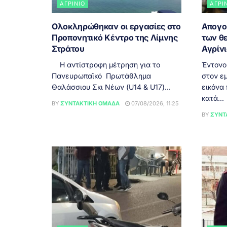
ΑΓΡΊΝΙΟ
ΑΓΡΊ
Ολοκληρώθηκαν οι εργασίες στο
Απογο
Προπονητικό Κέντρο της Λίμνης
των θ
Στράτου
Αγρίν
Η αντίστροφη μέτρηση για το
Έντονο
Πανευρωπαϊκό Πρωτάθλημα
στον εμ
Θαλάσσιου Σκι Νέων (U14 & U17)...
εικόνα
κατά...
BY
ΣΥΝΤΑΚΤΙΚΉ ΟΜΆΔΑ
07/08/2026, 11:25
BY
ΣΥΝΤ