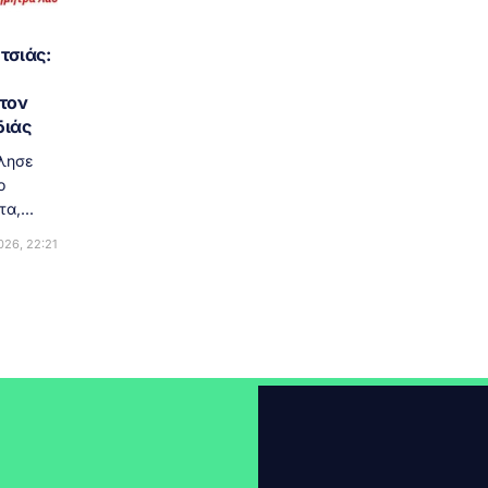
τσιάς:
 τον
διάς
ίλησε
ο
α,...
26, 22:21