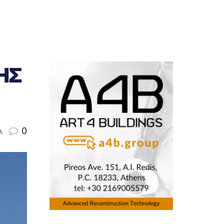
ΗΣ
A
0