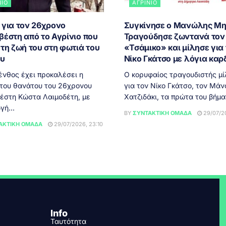
ΝΙΟ
ΑΓΡΊΝΙΟ
 για τον 26χρονο
Συγκίνησε ο Μανώλης Μη
βέστη από το Αγρίνιο που
Τραγούδησε ζωντανά τον
τη ζωή του στη φωτιά του
«Τσάμικο» και μίλησε για
ου
Νίκο Γκάτσο με λόγια καρ
ένθος έχει προκαλέσει η
Ο κορυφαίος τραγουδιστής μ
 του θανάτου του 26χρονου
για τον Νίκο Γκάτσο, τον Μάν
έστη Κώστα Λαιμοδέτη, με
Χατζιδάκι, τα πρώτα του βήματ
γή...
BY
ΣΥΝΤΑΚΤΙΚΉ ΟΜΆΔΑ
29/07/20
ΑΚΤΙΚΉ ΟΜΆΔΑ
29/07/2026, 23:10
Info
Ταυτότητα