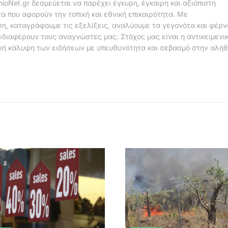
nioNet.gr δεσμεύεται να παρέχει έγκυρη, έγκαιρη και αξιόπιστη
α που αφορούν την τοπική και εθνική επικαιρότητα. Με
η, καταγράφουμε τις εξελίξεις, αναλύουμε τα γεγονότα και φέρ
νδιαφέρουν τους αναγνώστες μας. Στόχος μας είναι η αντικειμενι
κή κάλυψη των ειδήσεων με υπευθυνότητα και σεβασμό στην αλήθ