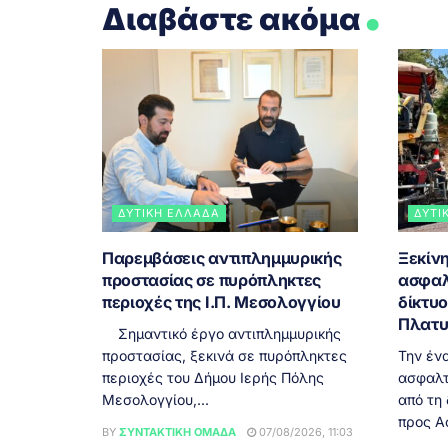
.
Διαβάστε ακόμα
ΔΥΤΙΚΉ ΕΛΛΆΔΑ
ΔΥΤΙ
Παρεμβάσεις αντιπλημμυρικής
Ξεκίνη
προστασίας σε πυρόπληκτες
ασφαλ
περιοχές της Ι.Π. Μεσολογγίου
δίκτυ
Πλατυ
Σημαντικό έργο αντιπλημμυρικής
προστασίας, ξεκινά σε πυρόπληκτες
Την έν
περιοχές του Δήμου Ιερής Πόλης
ασφαλτ
Μεσολογγίου,...
από τη
προς Α
BY
ΣΥΝΤΑΚΤΙΚΉ ΟΜΆΔΑ
07/08/2026, 11:03