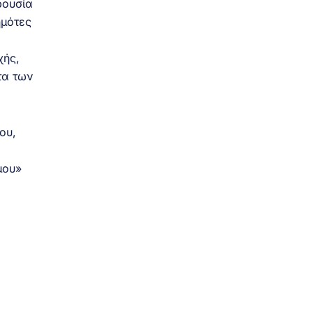
ρουσία
ημότες
χής,
τα των
ου,
μου»