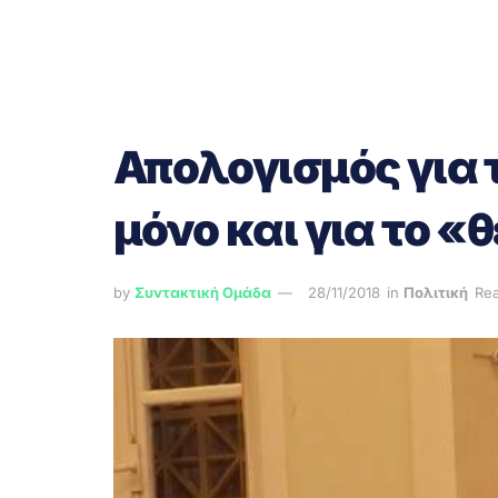
Απολογισμός για 
μόνο και για το «
by
Συντακτική Ομάδα
28/11/2018
in
Πολιτική
Rea