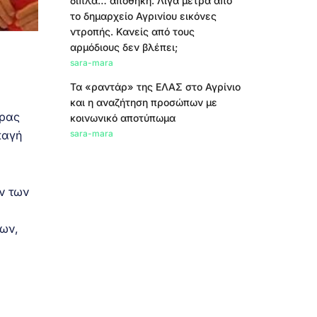
δίπλα… αποθήκη. Λίγα μέτρα από
το δημαρχείο Αγρινίου εικόνες
ντροπής. Κανείς από τους
αρμόδιους δεν βλέπει;
sara-mara
Τα «ραντάρ» της ΕΛΑΣ στο Αγρίνιο
και η αναζήτηση προσώπων με
ώρας
κοινωνικό αποτύπωμα
παγή
sara-mara
ν των
νων,