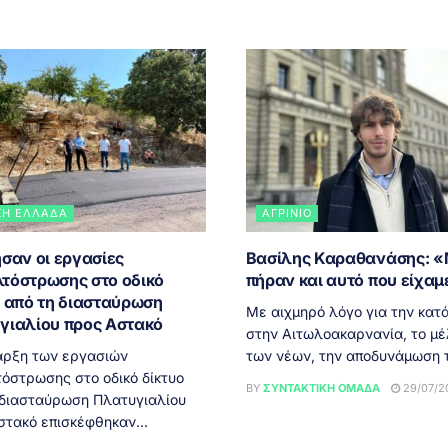
ΚΉ ΕΛΛΆΔΑ
ΑΓΡΊΝΙΟ
σαν οι εργασίες
Βασίλης Καραθανάσης: 
τόστρωσης στο οδικό
πήραν και αυτό που είχαμ
ο από τη διασταύρωση
Με αιχμηρό λόγο για την κατ
γιαλίου προς Αστακό
στην Αιτωλοακαρνανία, το μ
αρξη των εργασιών
των νέων, την αποδυνάμωση τ
όστρωσης στο οδικό δίκτυο
BY
ΣΥΝΤΑΚΤΙΚΉ ΟΜΆΔΑ
29/07/20
 διασταύρωση Πλατυγιαλίου
στακό επισκέφθηκαν...