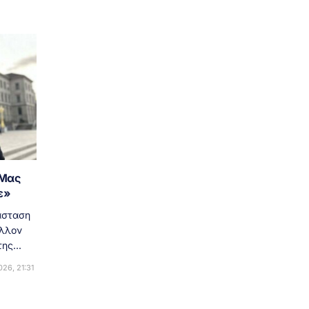
«Μας
ε»
άσταση
έλλον
ης...
26, 21:31