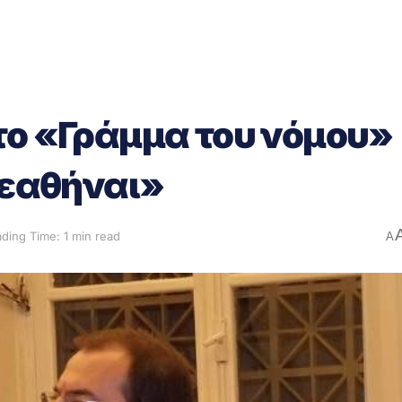
το «Γράμμα του νόμου»
θεαθήναι»
ding Time: 1 min read
A