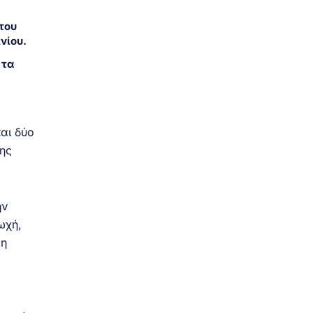
του
νίου.
 τα
και δύο
της
ην
ωχή,
 η