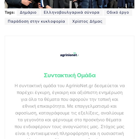
Tags:
Δημάριο
Ελληνοβουλγαρικά σύνορα
Οδικό έργο
Παράδοση στην κυκλοφορία
Χρίστος Δήμας
Συντακτική Ομάδα
Η συντακτική ομάδα του AgrinioNet.gr δεσμεύεται να
παρέχει έγκυρη, έγκαιρη και αξιόπιστη ενημέρωση
για όλα τα θέματα που αφορούν την τοπική και
εθνική επικαιρότητα. Με επαγγελματισμό και
αφοσίωση, καταγράφουμε τις εξελίξεις, αναλύουμε
τα γεγονότα και φέρνουμε στο προσκήνιο θέματα
που ενδιαφέρουν τους αναγνώστες μας. Στόχος μας
είναι η αντικειμενική πληροφόρηση και η ουσιαστική