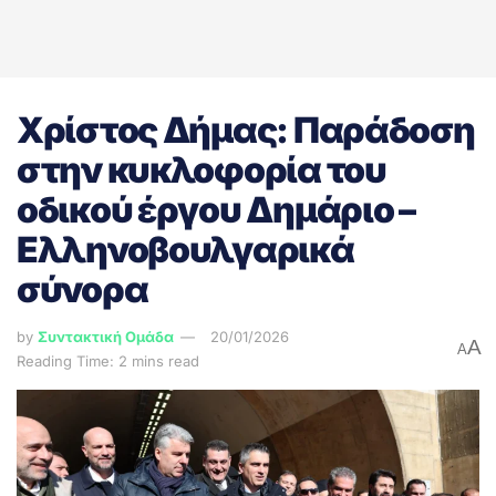
Χρίστος Δήμας: Παράδοση
στην κυκλοφορία του
οδικού έργου Δημάριο –
Ελληνοβουλγαρικά
σύνορα
by
Συντακτική Ομάδα
20/01/2026
A
A
Reading Time: 2 mins read