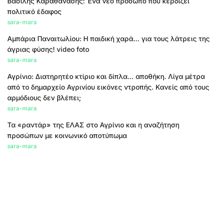
Βασίλης Καραθανάσης: Ένα νέο πρόσωπο που κερδίζει
πολιτικό έδαφος
sara-mara
Αμπάρια Παναιτωλίου: Η παιδική χαρά… για τους λάτρεις της
άγριας φύσης! video foto
sara-mara
Αγρίνιο: Διατηρητέο κτίριο και δίπλα… αποθήκη. Λίγα μέτρα
από το δημαρχείο Αγρινίου εικόνες ντροπής. Κανείς από τους
αρμόδιους δεν βλέπει;
sara-mara
Τα «ραντάρ» της ΕΛΑΣ στο Αγρίνιο και η αναζήτηση
προσώπων με κοινωνικό αποτύπωμα
sara-mara