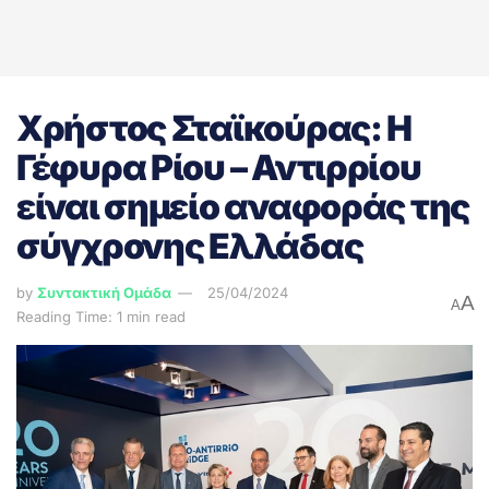
Χρήστος Σταϊκούρας: Η
Γέφυρα Ρίου – Αντιρρίου
είναι σημείο αναφοράς της
σύγχρονης Ελλάδας
by
Συντακτική Ομάδα
25/04/2024
A
A
Reading Time: 1 min read