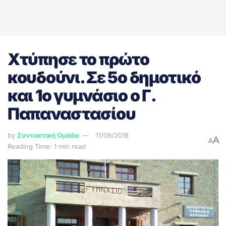
Χτύπησε το πρώτο
κουδούνι. Σε 5ο δημοτικό
και 1ο γυμνάσιο ο Γ.
Παπαναστασίου
by
Συντακτική Ομάδα
11/09/2018
A
A
Reading Time: 1 min read