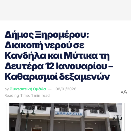
Δήμος Ξηρομέρου:
Διακοπή νερού σε
Κανδήλα και Μύτικα τη
Δευτέρα 12 Ιανουαρίου –
Καθαρισμοί δεξαμενών
by
Συντακτική Ομάδα
08/01/2026
A
A
Reading Time: 1 min read