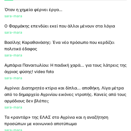
Όταν η χημεία φέρνει έργα...
sara-mara
Ο Φαρμάκης επενδύει εκεί που άλλοι μένουν στα λόγια
sara-mara
Βασίλης Καραθανάσης: Ένα νέο πρόσωπο που κερδίζει
πολιτικό έδαφος
sara-mara
Αμπάρια Παναιτωλίου: Η παιδική χαρά… για τους λάτρεις της
άγριας φύσης! video foto
sara-mara
Αγρίνιο: Διατηρητέο κτίριο και δίπλα… αποθήκη. Λίγα μέτρα
από το δημαρχείο Αγρινίου εικόνες ντροπής. Κανείς από τους
αρμόδιους δεν βλέπει;
sara-mara
Τα «ραντάρ» της ΕΛΑΣ στο Αγρίνιο και η αναζήτηση
προσώπων με κοινωνικό αποτύπωμα
sara-mara