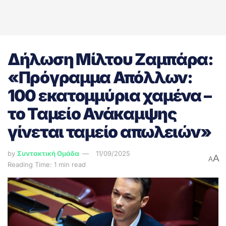
Δήλωση Μίλτου Ζαμπάρα:
«Πρόγραμμα Απόλλων:
100 εκατομμύρια χαμένα –
το Ταμείο Ανάκαμψης
γίνεται ταμείο απωλειών»
by
Συντακτική Ομάδα
11/09/2025
A
A
Reading Time: 1 min read