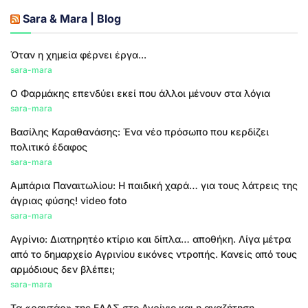
Sara & Mara | Blog
Όταν η χημεία φέρνει έργα...
sara-mara
Ο Φαρμάκης επενδύει εκεί που άλλοι μένουν στα λόγια
sara-mara
Βασίλης Καραθανάσης: Ένα νέο πρόσωπο που κερδίζει
πολιτικό έδαφος
sara-mara
Αμπάρια Παναιτωλίου: Η παιδική χαρά… για τους λάτρεις της
άγριας φύσης! video foto
sara-mara
Αγρίνιο: Διατηρητέο κτίριο και δίπλα… αποθήκη. Λίγα μέτρα
από το δημαρχείο Αγρινίου εικόνες ντροπής. Κανείς από τους
αρμόδιους δεν βλέπει;
sara-mara
Τα «ραντάρ» της ΕΛΑΣ στο Αγρίνιο και η αναζήτηση