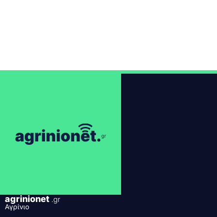
agrinionet
.gr
Αγρίνιο