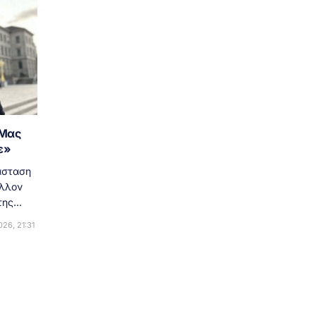
«Μας
ε»
άσταση
έλλον
ης...
26, 21:31