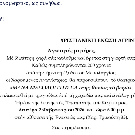
 αναμνηστικό, ως συνήθως.
μή!