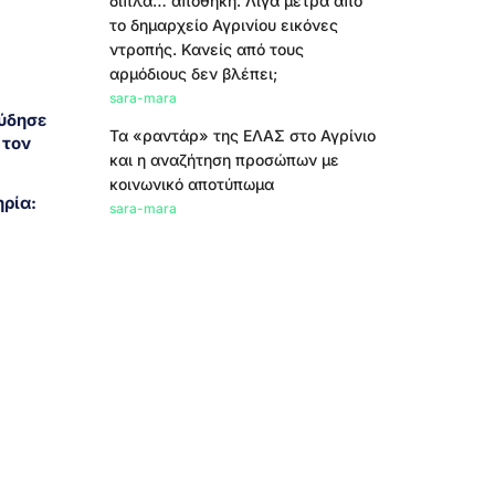
δίπλα… αποθήκη. Λίγα μέτρα από
το δημαρχείο Αγρινίου εικόνες
ντροπής. Κανείς από τους
αρμόδιους δεν βλέπει;
sara-mara
ύδησε
Τα «ραντάρ» της ΕΛΑΣ στο Αγρίνιο
 τον
και η αναζήτηση προσώπων με
κοινωνικό αποτύπωμα
ρία:
sara-mara