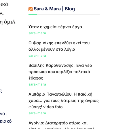
Sara & Mara | Blog
Όταν η χημεία φέρνει έργα...
sara-mara
Ο Φαρμάκης επενδύει εκεί που
άλλοι μένουν στα λόγια
sara-mara
Βασίλης Καραθανάσης: Ένα νέο
πρόσωπο που κερδίζει πολιτικό
έδαφος
sara-mara
ς
Αμπάρια Παναιτωλίου: Η παιδική
χαρά… για τους λάτρεις της άγριας
φύσης! video foto
ναι
sara-mara
ειακό
Αγρίνιο: Διατηρητέο κτίριο και