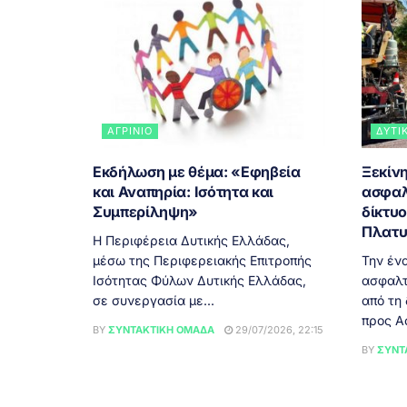
ΑΓΡΊΝΙΟ
ΔΥΤΙ
Εκδήλωση με θέμα: «Εφηβεία
Ξεκίνη
και Αναπηρία: Ισότητα και
ασφαλ
Συμπερίληψη»
δίκτυ
Πλατυ
Η Περιφέρεια Δυτικής Ελλάδας,
μέσω της Περιφερειακής Επιτροπής
Την έν
Ισότητας Φύλων Δυτικής Ελλάδας,
ασφαλτ
σε συνεργασία με...
από τη
προς Α
BY
ΣΥΝΤΑΚΤΙΚΉ ΟΜΆΔΑ
29/07/2026, 22:15
BY
ΣΥΝΤ