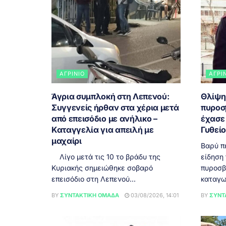
ΑΓΡΊΝΙΟ
ΑΓΡΊ
Άγρια συμπλοκή στη Λεπενού:
Θλίψη
Συγγενείς ήρθαν στα χέρια μετά
πυροσ
από επεισόδιο με ανήλικο –
έχασε 
Καταγγελία για απειλή με
Γυθεί
μαχαίρι
Βαρύ π
Λίγο μετά τις 10 το βράδυ της
είδηση
Κυριακής σημειώθηκε σοβαρό
πυροσβ
επεισόδιο στη Λεπενού...
καταγω
BY
ΣΥΝΤΑΚΤΙΚΉ ΟΜΆΔΑ
03/08/2026, 14:01
BY
ΣΥΝΤ