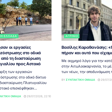
ΚΉ ΕΛΛΆΔΑ
ΑΓΡΊΝΙΟ
σαν οι εργασίες
Βασίλης Καραθανάσης: 
τόστρωσης στο οδικό
πήραν και αυτό που είχαμ
ο από τη διασταύρωση
Με αιχμηρό λόγο για την κατ
γιαλίου προς Αστακό
στην Αιτωλοακαρνανία, το μ
αρξη των εργασιών
των νέων, την αποδυνάμωση τ
όστρωσης στο οδικό δίκτυο
BY
ΣΥΝΤΑΚΤΙΚΉ ΟΜΆΔΑ
29/07/20
 διασταύρωση Πλατυγιαλίου
στακό επισκέφθηκαν...
ΑΚΤΙΚΉ ΟΜΆΔΑ
29/07/2026, 22:10