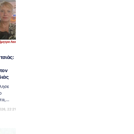
τσιάς:
 τον
διάς
ίλησε
ο
α,...
26, 22:21