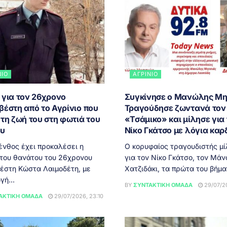
ΝΙΟ
ΑΓΡΊΝΙΟ
 για τον 26χρονο
Συγκίνησε ο Μανώλης Μη
βέστη από το Αγρίνιο που
Τραγούδησε ζωντανά τον
τη ζωή του στη φωτιά του
«Τσάμικο» και μίλησε για
ου
Νίκο Γκάτσο με λόγια καρ
ένθος έχει προκαλέσει η
Ο κορυφαίος τραγουδιστής μ
 του θανάτου του 26χρονου
για τον Νίκο Γκάτσο, τον Μάν
έστη Κώστα Λαιμοδέτη, με
Χατζιδάκι, τα πρώτα του βήματ
γή...
BY
ΣΥΝΤΑΚΤΙΚΉ ΟΜΆΔΑ
29/07/20
ΑΚΤΙΚΉ ΟΜΆΔΑ
29/07/2026, 23:10