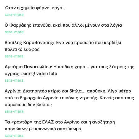
Όταν η χημεία φέρνει έργα...
sara-mara
Ο Φαρμάκης επενδύει εκεί που άλλοι μένουν στα λόγια
sara-mara
Βασίλης Καραθανάσης: Ένα νέο πρόσωπο που κερδίζει
πολιτικό έδαφος
sara-mara
Αμπάρια Παναιτωλίου: Η παιδική χαρά… για τους λάτρεις της
άγριας φύσης! video foto
sara-mara
Αγρίνιο: Διατηρητέο κτίριο και δίπλα… αποθήκη. Λίγα μέτρα
από το δημαρχείο Αγρινίου εικόνες ντροπής. Κανείς από τους
αρμόδιους δεν βλέπει;
sara-mara
Τα «ραντάρ» της ΕΛΑΣ στο Αγρίνιο και η αναζήτηση
προσώπων με κοινωνικό αποτύπωμα
sara-mara