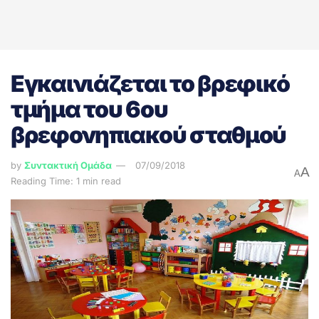
Εγκαινιάζεται το βρεφικό
τμήμα του 6ου
βρεφονηπιακού σταθμού
by
Συντακτική Ομάδα
07/09/2018
A
A
Reading Time: 1 min read