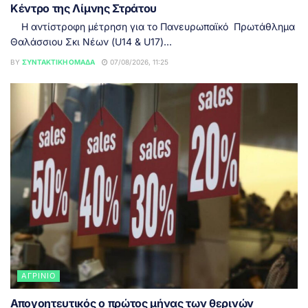
Κέντρο της Λίμνης Στράτου
Η αντίστροφη μέτρηση για το Πανευρωπαϊκό Πρωτάθλημα
Θαλάσσιου Σκι Νέων (U14 & U17)...
BY
ΣΥΝΤΑΚΤΙΚΉ ΟΜΆΔΑ
07/08/2026, 11:25
ΑΓΡΊΝΙΟ
Απογοητευτικός ο πρώτος μήνας των θερινών