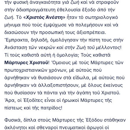
τὴν φυσικὴ ἀναγκαιότητα
γιὰ ζωὴ
καὶ νὰ στραφοῦν
στὴν ἀδιαπραγμάτευτη ἐθελουσία ἔξοδο
ἀπὸ τὴν
ζωή
. Τὸ «
Χριστὸς Ἀνέστη
» ἦταν τὸ σωτηριολογικὸ
μήνυμα ποὺ τοὺς ἐμψύχωσε νὰ πολεμήσουν καὶ νὰ
διασώσουν τὴν προσωπική τους ἀξιοπρέπεια.
Ἔμπρακτα, δηλαδή, ὁμολόγησαν τὴν πίστη τους στὴν
Ἀνάσταση τῶν νεκρῶν καὶ στὴν Ζωὴ τοῦ μέλλοντος
!
Τί τοὺς καθιστᾶ αὐτὴ ἡ ὁμολογία; Τοὺς καθιστᾶ
Μάρτυρες Χριστοῦ
! Ὅμοιους μὲ τοὺς Μάρτυρες τῶν
πρωτοχριστιανικῶν χρόνων, μὲ αὐτοὺς ποὺ
ἀρνήθηκαν νὰ θυσιάσουν στὰ εἴδωλα, μὲ αὐτοὺς ποὺ
ἀρνήθηκαν νὰ ἀλλαξοπιστήσουν, μὲ ὅλους ἐκείνους
ποὺ θυσίασαν τὰ πάντα γιὰ τὴν ἀγάπη τοῦ Χριστοῦ.
Ἄρα, οἱ Ἐξοδίτες εἶναι οἱ ἡρωικοὶ Μάρτυρες τῆς
πίστεως καὶ τῆς πατρίδος!
Φυσικά, δίπλα στοὺς Μάρτυρες τῆς Ἐξόδου στάθηκαν
ἀκλόνητοι καὶ σθεναροὶ πνευματικοὶ ἀρωγοὶ οἱ