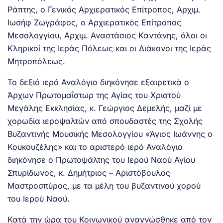
Ράπτης, ο Γενικός Αρχιερατικός Επίτροπος, Αρχιμ.
Ιωσήφ Ζωγράφος, ο Αρχιερατικός Επίτροπος
Μεσολογγίου, Αρχιμ. Αναστάσιος Καντάνης, όλοι οι
Κληρικοί της Ιεράς Πόλεως και οι Διάκονοι της Ιεράς
Μητροπόλεως.
Το δεξιό ιερό Αναλόγιο διηκόνησε εξαιρετικά ο
Άρχων Πρωτομαΐστωρ της Αγίας του Χριστού
Μεγάλης Εκκλησίας, κ. Γεώργιος Δεμελής, μαζί με
χορωδία ιεροψαλτών από σπουδαστές της Σχολής
Βυζαντινής Μουσικής Μεσολογγίου «Άγιος Ιωάννης ο
Κουκουζέλης» και το αριστερό ιερό Αναλόγιο
διηκόνησε ο Πρωτοψάλτης του Ιερού Ναού Αγίου
Σπυρίδωνος, κ. Δημήτριος – Αριστόβουλος
Μαστροσπύρος, με τα μέλη του βυζαντινού χορού
του Ιερού Ναού.
Κατά την ώρα του Κοινωνικού αναγνώσθηκε από τον