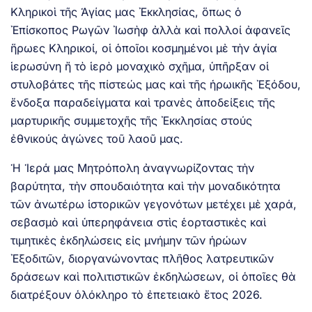
Κληρικοὶ τῆς Ἁγίας μας Ἐκκλησίας, ὅπως ὁ
Ἐπίσκοπος Ρωγῶν Ἰωσὴφ ἀλλὰ καὶ πολλοί ἀφανεῖς
ἥρωες Κληρικοί, οἱ ὁποῖοι κοσμημένοι μὲ τὴν ἁγία
ἱερωσύνη ἤ τὸ ἱερὸ μοναχικὸ σχῆμα, ὑπῆρξαν οἱ
στυλοβάτες τῆς πίστεώς μας καὶ τῆς ἡρωικῆς Ἐξόδου,
ἔνδοξα παραδείγματα καὶ τρανὲς ἀποδείξεις τῆς
μαρτυρικῆς συμμετοχῆς τῆς Ἐκκλησίας στούς
ἐθνικούς ἀγώνες τοῦ λαοῦ μας.
Ἡ Ἱερά μας Μητρόπολη ἀναγνωρίζοντας τὴν
βαρύτητα, τὴν σπουδαιότητα καὶ τὴν μοναδικότητα
τῶν ἀνωτέρω ἱστορικῶν γεγονότων μετέχει μὲ χαρά,
σεβασμὸ καὶ ὑπερηφάνεια στὶς ἑορταστικὲς καὶ
τιμητικὲς ἐκδηλώσεις εἰς μνήμην τῶν ἡρώων
Ἐξοδιτῶν, διοργανώνοντας πλῆθος λατρευτικῶν
δράσεων καὶ πολιτιστικῶν ἐκδηλώσεων, οἱ ὁποῖες θὰ
διατρέξουν ὁλόκληρο τὸ ἐπετειακὸ ἔτος 2026.