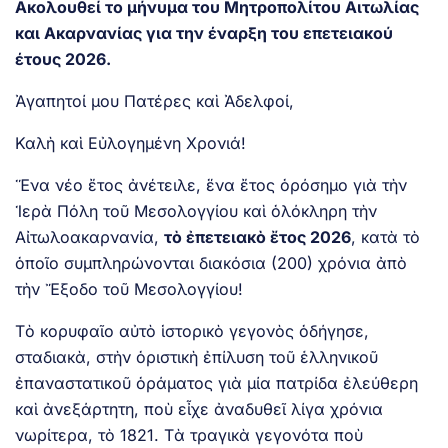
Ακολουθεί το μήνυμα του Μητροπολίτου Αιτωλίας
και Ακαρνανίας για την έναρξη του επετειακού
έτους 2026.
Ἀγαπητοί μου Πατέρες καὶ Ἀδελφοί,
Καλὴ καὶ Εὐλογημένη Χρονιά!
Ἕνα νέο ἔτος ἀνέτειλε, ἕνα ἔτος ὁρόσημο γιὰ τὴν
Ἱερὰ Πόλη τοῦ Μεσολογγίου καὶ ὁλόκληρη τὴν
Αἰτωλοακαρνανία,
τὸ ἐπετειακὸ ἔτος 2026
, κατὰ τὸ
ὁποῖο συμπληρώνονται διακόσια (200) χρόνια ἀπὸ
τὴν Ἔξοδο τοῦ Μεσολογγίου!
Τὸ κορυφαῖο αὐτὸ ἱστορικὸ γεγονὸς ὁδήγησε,
σταδιακὰ, στὴν ὁριστικὴ ἐπίλυση τοῦ ἑλληνικοῦ
ἐπαναστατικοῦ ὁράματος γιὰ μία πατρίδα ἐλεύθερη
καὶ ἀνεξάρτητη, ποὺ εἶχε ἀναδυθεῖ λίγα χρόνια
νωρίτερα, τὸ 1821. Τὰ τραγικὰ γεγονότα ποὺ