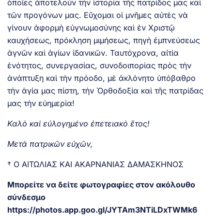
ὁποῖες ἀποτελούν τήν ἱστορία τῆς πατρίδος μας καὶ
τῶν προγόνων μας. Εὔχομαι οἱ μνῆμες αὐτὲς νὰ
γίνουν ἀφορμὴ εὐγνωμοσύνης καὶ ἐν Χριστῷ
καυχήσεως, πρόκληση μιμήσεως, πηγὴ ἐμπνεύσεως
ἁγνῶν καὶ ἁγίων ἰδανικῶν. Ταυτόχρονα, αἰτία
ἑνότητος, συνεργασίας, συνοδοιπορίας πρὸς τὴν
ἀνάπτυξη καὶ τὴν πρόοδο, μὲ ἀκλόνητο ὑπόβαθρο
τὴν ἁγία μας πίστη, τὴν Ὀρθοδοξία καὶ τῆς πατρίδας
μας τὴν εὐημερία!
Καλὸ καὶ εὐλογημένο ἐπετειακὸ ἔτος!
Μετά πατρικῶν εὐχῶν,
† Ο ΑΙΤΩΛΙΑΣ ΚΑΙ ΑΚΑΡΝΑΝΙΑΣ ΔΑΜΑΣΚΗΝΟΣ
Μπορείτε να δείτε φωτογραφίες στον ακόλουθο
σύνδεσμο
https://photos.app.goo.gl/JYTAm3NTiLDxTWMk6