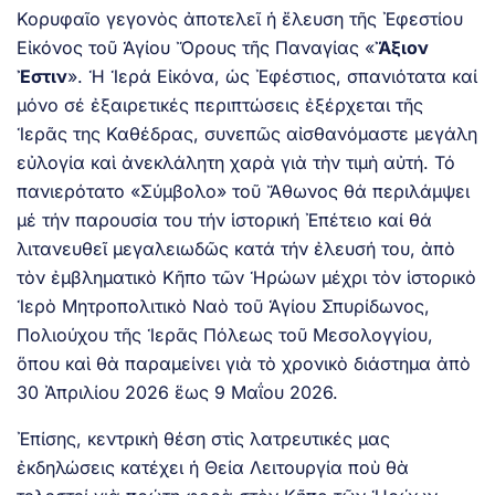
Κορυφαῖο γεγονὸς ἀποτελεῖ ἡ ἔλευση τῆς Ἐφεστίου
Εἰκόνος τοῦ Ἁγίου Ὄρους τῆς Παναγίας «
Ἄξιον
Ἐστιν
». Ἡ Ἱερά Εἰκόνα, ὡς Ἐφέστιος, σπανιότατα καί
μόνο σέ ἐξαιρετικές περιπτώσεις ἐξέρχεται τῆς
Ἱερᾶς της Καθέδρας, συνεπῶς αἰσθανόμαστε μεγάλη
εὐλογία καὶ ἀνεκλάλητη χαρὰ γιὰ τὴν τιμὴ αὐτή. Τό
πανιερότατο «Σύμβολο» τοῦ Ἄθωνος θά περιλάμψει
μέ τήν παρουσία του τήν ἱστορική Ἐπέτειο καί θά
λιτανευθεῖ μεγαλειωδῶς κατά τήν ἐλευσή του, ἀπὸ
τὸν ἐμβληματικὸ Κῆπο τῶν Ἡρώων μέχρι τὸν ἱστορικὸ
Ἱερὸ Μητροπολιτικὸ Ναὸ τοῦ Ἁγίου Σπυρίδωνος,
Πολιούχου τῆς Ἱερᾶς Πόλεως τοῦ Μεσολογγίου,
ὅπου καὶ θὰ παραμείνει γιὰ τὸ χρονικὸ διάστημα ἀπὸ
30 Ἀπριλίου 2026 ἕως 9 Μαΐου 2026.
Ἐπίσης, κεντρικὴ θέση στὶς λατρευτικές μας
ἐκδηλώσεις κατέχει ἡ Θεία Λειτουργία ποὺ θὰ