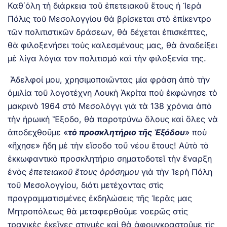
Καθ΄όλη τὴ διάρκεια τοῦ ἐπετειακοῦ ἔτους ἡ Ἱερὰ
Πόλις τοῦ Μεσολογγίου θὰ βρίσκεται στὸ ἐπίκεντρο
τῶν πολιτιστικῶν δράσεων, θὰ δέχεται ἐπισκέπτες,
θὰ φιλοξενήσει τοὺς καλεσμένους μας, θὰ ἀναδείξει
μὲ λίγα λόγια τον πολιτισμό καὶ τὴν φιλοξενία της.
Ἀδελφοί μου, χρησιμοποιῶντας μία φράση ἀπὸ τὴν
ὁμιλία τοῦ λογοτέχνη Λουκὴ Ἀκρίτα ποὺ ἐκφώνησε τὸ
μακρινὸ 1964 στὸ Μεσολόγγι γιὰ τὰ 138 χρόνια ἀπὸ
τὴν ἡρωικὴ Ἔξοδο, θὰ παροτρύνω ὅλους καὶ ὅλες νὰ
ἀποδεχθοῦμε «
τὸ προσκλητήριο τῆς Ἐξόδου
» ποὺ
«ἤχησε» ἤδη μὲ τὴν εἴσοδο τοῦ νέου ἔτους! Αὐτὸ τὸ
ἐκκωφαντικὸ προσκλητήριο σηματοδοτεῖ τὴν ἔναρξη
ἑνὸς
ἐπετειακοῦ ἔτους ὀρόσημου
γιὰ τὴν Ἱερὴ Πόλη
τοῦ Μεσολογγίου, διότι μετέχοντας στὶς
προγραμματισμένες ἐκδηλώσεις τῆς Ἱερᾶς μας
Μητροπόλεως θὰ μεταφερθοῦμε νοερῶς στὶς
τραγικὲς ἐκεῖνες στιγμὲς καὶ θὰ ἀφουγκραστοῦμε τὶς