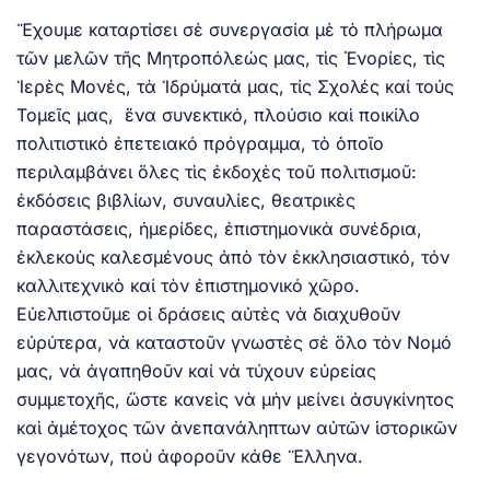
Ἔχουμε καταρτίσει σὲ συνεργασία μὲ τὸ πλήρωμα
τῶν μελῶν τῆς Μητροπόλεώς μας, τὶς Ἐνορίες, τὶς
Ἱερὲς Μονές, τὰ Ἱδρύματά μας, τίς Σχολές καί τούς
Τομεῖς μας, ἕνα συνεκτικό, πλούσιο καὶ ποικίλο
πολιτιστικὸ ἐπετειακό πρόγραμμα, τὸ ὁποῖο
περιλαμβάνει ὅλες τὶς ἐκδοχὲς τοῦ πολιτισμοῦ:
ἐκδόσεις βιβλίων, συναυλίες, θεατρικὲς
παραστάσεις, ἡμερίδες, ἐπιστημονικὰ συνέδρια,
ἐκλεκοὺς καλεσμένους ἀπὸ τὸν ἐκκλησιαστικό, τόν
καλλιτεχνικὸ καί τὸν ἐπιστημονικό χῶρο.
Εὐελπιστοῦμε οἱ δράσεις αὐτὲς νὰ διαχυθοῦν
εὐρύτερα, νὰ καταστοῦν γνωστὲς σὲ ὅλο τὸν Νομό
μας, νὰ ἀγαπηθοῦν καί νὰ τύχουν εὐρείας
συμμετοχῆς, ὥστε κανεὶς νὰ μὴν μείνει ἀσυγκίνητος
καὶ ἀμέτοχος τῶν ἀνεπανάληπτων αὐτῶν ἱστορικῶν
γεγονότων, ποὺ ἀφοροῦν κάθε Ἕλληνα.