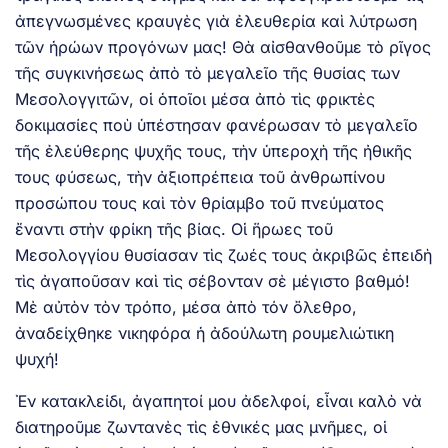
ἀπεγνωσμένες κραυγὲς γιὰ ἐλευθερία καὶ λύτρωση
τῶν ἡρώων προγόνων μας! Θὰ αἰσθανθοῦμε τὸ ρῖγος
τῆς συγκινήσεως ἀπὸ τὸ μεγαλεῖο τῆς θυσίας των
Μεσολογγιτῶν, οἱ ὁποῖοι μέσα ἀπὸ τὶς φρικτὲς
δοκιμασίες ποὺ ὑπέστησαν φανέρωσαν τὸ μεγαλεῖο
τῆς ἐλεύθερης ψυχῆς τους, τὴν ὑπεροχὴ τῆς ἠθικῆς
τους φύσεως, τὴν ἀξιοπρέπεια τοῦ ἀνθρωπίνου
προσώπου τους καὶ τὸν θρίαμβο τοῦ πνεύματος
ἔναντι στὴν φρίκη τῆς βίας. Οἱ ἥρωες τοῦ
Μεσολογγίου θυσίασαν τὶς ζωές τους ἀκριβῶς ἐπειδὴ
τὶς ἀγαποῦσαν καὶ τὶς σέβονταν σὲ μέγιστο βαθμό!
Μὲ αὐτὸν τὸν τρόπο, μέσα ἀπὸ τόν ὄλεθρο,
ἀναδείχθηκε νικηφόρα ἡ ἀδούλωτη ρουμελιώτικη
ψυχή!
Ἐν κατακλείδι, ἀγαπητοί μου ἀδελφοί, εἶναι καλὸ νὰ
διατηροῦμε ζωντανὲς τὶς ἐθνικές μας μνῆμες, οἱ