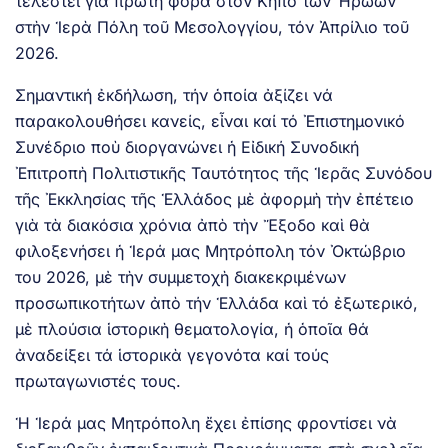
τελεστεί γιὰ πρώτη φορὰ στὸν Κῆπο τῶν Ἡρώων
στὴν Ἱερὰ Πόλη τοῦ Μεσολογγίου, τόν Ἀπρίλιο τοῦ
2026.
Σημαντική ἐκδήλωση, τήν ὁποία ἀξίζει νά
παρακολουθήσει κανείς, εἶναι καί τό Ἐπιστημονικό
Συνέδριο ποὺ διοργανώνει ἡ Εἰδική Συνοδική
Ἐπιτροπὴ Πολιτιστικῆς Ταυτότητος τῆς Ἱερᾶς Συνόδου
τῆς Ἐκκλησίας τῆς Ἑλλάδος μὲ ἀφορμὴ τὴν ἐπέτειο
γιὰ τὰ διακόσια χρόνια ἀπὸ τὴν Ἔξοδο καὶ θὰ
φιλοξενήσει ἡ Ἱερά μας Μητρόπολη τόν Ὀκτώβριο
του 2026, μὲ τὴν συμμετοχὴ διακεκριμένων
προσωπικοτήτων ἀπὸ τήν Ἑλλάδα καὶ τό ἐξωτερικό,
μὲ πλούσια ἱστορικὴ θεματολογία, ἡ ὁποῖα θά
ἀναδείξει τά ἱστορικὰ γεγονότα καί τούς
πρωταγωνιστές τους.
Ἡ Ἱερά μας Μητρόπολη ἔχει ἐπίσης φροντίσει νὰ