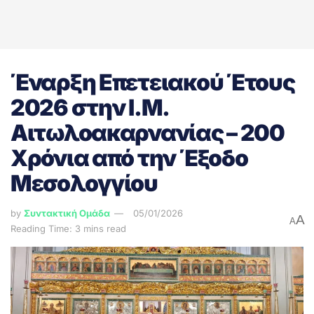
Έναρξη Επετειακού Έτους
2026 στην Ι.Μ.
Αιτωλοακαρνανίας – 200
Χρόνια από την Έξοδο
Μεσολογγίου
by
Συντακτική Ομάδα
05/01/2026
A
A
Reading Time: 3 mins read