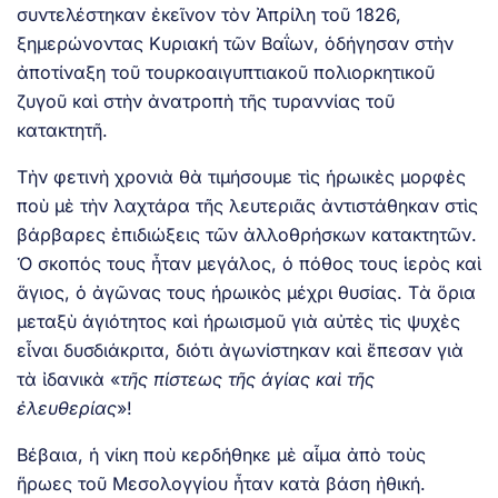
συντελέστηκαν ἐκεῖνον τὸν Ἀπρίλη τοῦ 1826,
ξημερώνοντας Κυριακή τῶν Βαΐων, ὁδήγησαν στὴν
ἀποτίναξη τοῦ τουρκοαιγυπτιακοῦ πολιορκητικοῦ
ζυγοῦ καὶ στὴν ἀνατροπὴ τῆς τυραννίας τοῦ
κατακτητῆ.
Τὴν φετινὴ χρονιὰ θὰ τιμήσουμε τὶς ἡρωικὲς μορφὲς
ποὺ μὲ τὴν λαχτάρα τῆς λευτεριᾶς ἀντιστάθηκαν στὶς
βάρβαρες ἐπιδιώξεις τῶν ἀλλοθρήσκων κατακτητῶν.
Ὁ σκοπός τους ἦταν μεγάλος, ὁ πόθος τους ἱερὸς καὶ
ἅγιος, ὁ ἀγῶνας τους ἡρωικὸς μέχρι θυσίας. Τὰ ὅρια
μεταξὺ ἁγιότητος καὶ ἡρωισμοῦ γιὰ αὐτὲς τὶς ψυχὲς
εἶναι δυσδιάκριτα, διότι ἀγωνίστηκαν καὶ ἔπεσαν γιὰ
τὰ ἰδανικὰ «
τῆς πίστεως τῆς ἁγίας καὶ τῆς
ἐλευθερίας
»!
Βέβαια, ἡ νίκη ποὺ κερδήθηκε μὲ αἷμα ἀπὸ τοὺς
ἥρωες τοῦ Μεσολογγίου ἦταν κατὰ βάση ἠθική.