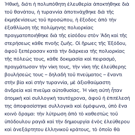
Ἠθική, διότι ἡ πολυπόθητη ἐλευθερία ἀποκτήθηκε διὰ
τοῦ θανάτου, ἡ τυραννία ἀποτινάχθηκε διὰ τῆς
ἐκμηδενίσεως τοῦ προσώπου, ἡ ἔξοδος ἀπὸ τὴν
ἐξαθλίωση τῆς πολύμηνης πολιορκίας
πραγματοποιήθηκε διὰ τῆς εἰσόδου στὸν Ἄδη καὶ τῆς
στερήσεως κάθε πνοῆς ζωῆς. Οἱ ἥρωες τῆς Ἐξόδου,
ἀφοῦ ξεπέρασαν κατὰ τὴν διάρκεια τῆς πολιορκίας
τῆς πόλεώς τους, κάθε δοκιμασία καὶ πειρασμό,
πραγμάτωσαν τὴν νίκη τους, τὴν νίκη τῆς ἐλεύθερης
βουλήσεώς τους – δηλαδὴ τοῦ πνεύματος – ἔναντι
στὴν βία καὶ στὴν τυραννία, μὲ ἀξιοθαύμαστη
ἀνδρεία καὶ πνεῦμα αὐτοθυσίας. Ἡ νίκη αὐτὴ ἦταν
ἀτομικὴ καὶ συλλογικὴ ταυτόχρονα, ἀφοῦ ἡ ἐπιτέλεσή
της ἀποφασίστηκε συλλογικὰ καὶ ὁμόφωνα, ὑπὸ ἕνα
κοινὸ ὅραμα: τὴν λύτρωση ἀπὸ τὸ καθεστὼς τοῦ
ὑπόδουλου ραγιᾶ καὶ τὴν δημιουργία ἑνὸς ἐλεύθερου
καὶ ἀνεξάρτητου ἑλληνικοῦ κράτους, τὸ ὁποῖο θὰ