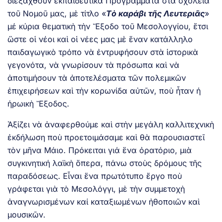
διεξαχθοῦν ἐκπαιδευτικὰ Προγράμματα στὰ σχολεῖα
τοῦ Νομοῦ μας, μὲ τίτλο «
Τὸ καράβι τῆς Λευτεριᾶς
»
μέ κύρια θεματικὴ τὴν Ἔξοδο τοῦ Μεσολογγίου, ἔτσι
ὥστε οἱ νέοι καὶ οἱ νέες μας μὲ ἕναν κατάλληλο
παιδαγωγικὸ τρόπο νὰ ἐντρυφήσουν στὰ ἱστορικὰ
γεγονότα, νὰ γνωρίσουν τὰ πρόσωπα καὶ νὰ
ἀποτιμήσουν τὰ ἀποτελέσματα τῶν πολεμικῶν
ἐπιχειρήσεων καὶ τὴν κορωνίδα αὐτῶν, ποὺ ἦταν ἡ
ἡρωικὴ Ἔξοδος.
Ἀξίζει νὰ ἀναφερθούμε καὶ στὴν μεγάλη καλλιτεχνικὴ
ἐκδήλωση ποὺ προετοιμάσαμε καὶ θὰ παρουσιαστεῖ
τὸν μῆνα Μάιο. Πρόκειται γιά ἕνα ὀρατόριο, μιὰ
συγκινητική λαϊκὴ ὄπερα, πάνω στοὺς δρόμους τῆς
παραδόσεως. Εἶναι ἕνα πρωτότυπο ἔργο ποὺ
γράφεται γιὰ τὸ Μεσολόγγι, μὲ τὴν συμμετοχὴ
ἀναγνωρισμένων καί καταξιωμένων ἠθοποιῶν καὶ
μουσικῶν.