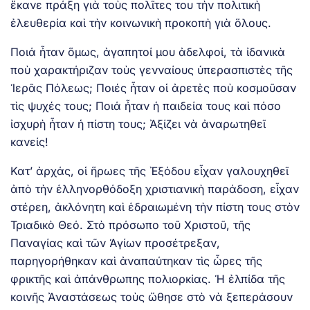
ἔκανε πράξη γιὰ τοὺς πολῖτες του τὴν πολιτικὴ
ἐλευθερία καὶ τὴν κοινωνικὴ προκοπὴ γιὰ ὅλους.
Ποιά ἦταν ὅμως, ἀγαπητοί μου ἀδελφοί, τὰ ἰδανικὰ
ποὺ χαρακτήριζαν τοὺς γενναίους ὑπερασπιστὲς τῆς
Ἱερᾶς Πόλεως; Ποιές ἦταν οἱ ἀρετὲς ποὺ κοσμοῦσαν
τὶς ψυχές τους; Ποιά ἦταν ἡ παιδεία τους καὶ πόσο
ἰσχυρὴ ἦταν ἡ πίστη τους; Ἀξίζει νὰ ἀναρωτηθεῖ
κανείς!
Κατ’ ἀρχάς, οἱ ἥρωες τῆς Ἐξόδου εἶχαν γαλουχηθεῖ
ἀπὸ τὴν ἑλληνορθόδοξη χριστιανικὴ παράδοση, εἶχαν
στέρεη, ἀκλόνητη καὶ ἑδραιωμένη τὴν πίστη τους στὸν
Τριαδικὸ Θεό. Στὸ πρόσωπο τοῦ Χριστοῦ, τῆς
Παναγίας καὶ τῶν Ἁγίων προσέτρεξαν,
παρηγορήθηκαν καὶ ἀναπαύτηκαν τὶς ὧρες τῆς
φρικτῆς καὶ ἀπάνθρωπης πολιορκίας. Ἡ ἐλπίδα τῆς
κοινῆς Ἀναστάσεως τοὺς ὤθησε στὸ νὰ ξεπεράσουν