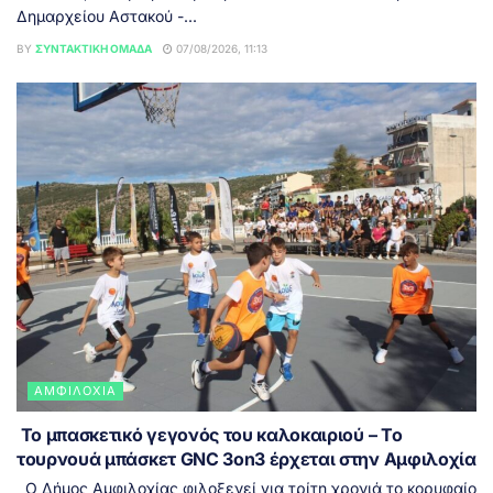
Δημαρχείου Αστακού -...
BY
ΣΥΝΤΑΚΤΙΚΉ ΟΜΆΔΑ
07/08/2026, 11:13
ΑΜΦΙΛΟΧΊΑ
Το μπασκετικό γεγονός του καλοκαιριού – Το
τουρνουά μπάσκετ GNC 3on3 έρχεται στην Αμφιλοχία
Ο Δήμος Αμφιλοχίας φιλοξενεί για τρίτη χρονιά το κορυφαίο