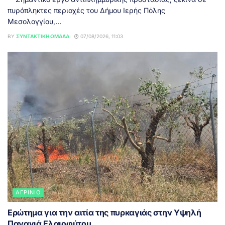
πυρόπληκτες περιοχές του Δήμου Ιερής Πόλης
Μεσολογγίου,...
BY
ΣΥΝΤΑΚΤΙΚΉ ΟΜΆΔΑ
07/08/2026, 11:03
ΑΓΡΊΝΙΟ
Ερώτημα για την αιτία της πυρκαγιάς στην Υψηλή
Παναγιά Ελαιοφύτου