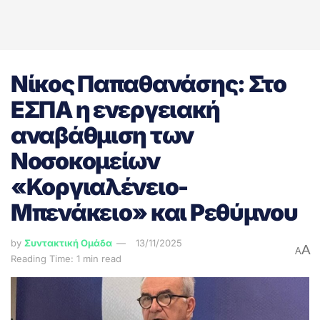
Νίκος Παπαθανάσης: Στο
ΕΣΠΑ η ενεργειακή
αναβάθμιση των
Νοσοκομείων
«Κοργιαλένειο-
Μπενάκειο» και Ρεθύμνου
by
Συντακτική Ομάδα
13/11/2025
A
A
Reading Time: 1 min read