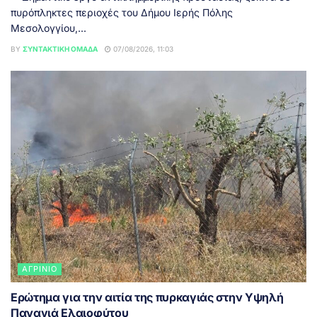
πυρόπληκτες περιοχές του Δήμου Ιερής Πόλης
Μεσολογγίου,...
BY
ΣΥΝΤΑΚΤΙΚΉ ΟΜΆΔΑ
07/08/2026, 11:03
ΑΓΡΊΝΙΟ
Ερώτημα για την αιτία της πυρκαγιάς στην Υψηλή
Παναγιά Ελαιοφύτου