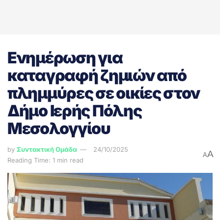
Ενημέρωση για
καταγραφή ζημιών από
πλημμύρες σε οικίες στον
Δήμο Ιερής Πόλης
Μεσολογγίου
by
Συντακτική Ομάδα
24/10/2025
A
A
Reading Time: 1 min read