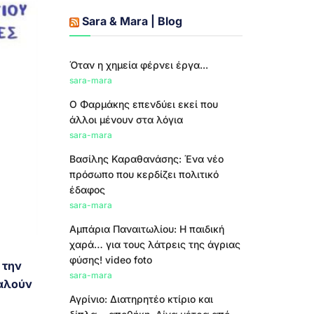
Sara & Mara | Blog
Όταν η χημεία φέρνει έργα...
sara-mara
Ο Φαρμάκης επενδύει εκεί που
άλλοι μένουν στα λόγια
sara-mara
Βασίλης Καραθανάσης: Ένα νέο
πρόσωπο που κερδίζει πολιτικό
έδαφος
sara-mara
Αμπάρια Παναιτωλίου: Η παιδική
χαρά… για τους λάτρεις της άγριας
φύσης! video foto
 την
sara-mara
καλούν
Αγρίνιο: Διατηρητέο κτίριο και