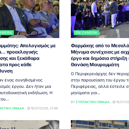
AMERA
ON CAMERA
μμάτης: Απολογισμός με
Φαρμάκης από το Μεσολό
… προεκλογικής
Μήνυμα συνέχειας με αιχ
ησης και ξεκάθαρα
έργο και δημόσια στήριξη
ατα προς κάθε
Θανάση Μαυρομμάτη
θυνση
Ο Περιφερειάρχης δεν περιο
αν ένας συνηθισμένος
στην παρουσίαση του έργου τ
ισμός έργου. Δεν ήταν μια
Περιφέρειας, αλλά έστειλε 
αυτοδιοικητική εκδήλωση. Η
μηνύματα για...
ου...
BY
ΣΥΝΤΑΚΤΙΚΉ ΟΜΆΔΑ
16/07/20
ΑΚΤΙΚΉ ΟΜΆΔΑ
16/07/2026, 21:49