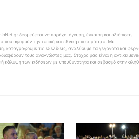
nioNet.gr δεσμεύεται να παρέχει έγκυρη, έγκαιρη και αξιόπιστη
α που αφορούν την τοπική και εθνική επικαιρότητα. Με
η, καταγράφουμε τις εξελίξεις, αναλύουμε τα γεγονότα και φέρ
νδιαφέρουν τους αναγνώστες μας. Στόχος μας είναι η αντικειμενι
κή κάλυψη των ειδήσεων με υπευθυνότητα και σεβασμό στην αλήθ