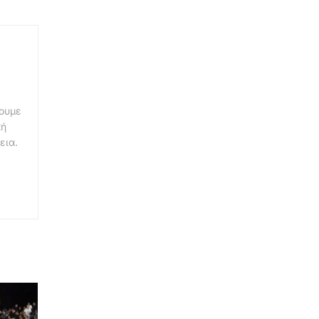
νουμε
κή
εια.