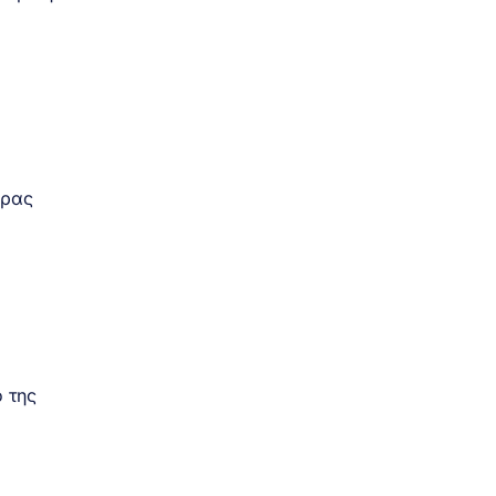
έρας
 της