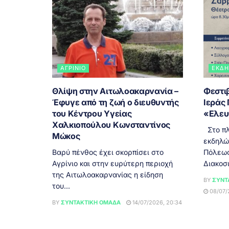
ΑΓΡΊΝΙΟ
ΕΚΔΗ
Θλίψη στην Αιτωλοακαρνανία –
Φεστι
Έφυγε από τη ζωή ο διευθυντής
Ιεράς
του Κέντρου Υγείας
«Ελευ
Χαλκιοπούλου Κωνσταντίνος
Στο πλ
Μώκος
εκδηλώ
Βαρύ πένθος έχει σκορπίσει στο
Πόλεως
Αγρίνιο και στην ευρύτερη περιοχή
Διακοσι
της Αιτωλοακαρνανίας η είδηση
BY
ΣΥΝΤ
του...
08/07/
BY
ΣΥΝΤΑΚΤΙΚΉ ΟΜΆΔΑ
14/07/2026, 20:34