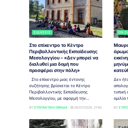
ΕΙΔΉΣΕΙΣ
ON C
Στο επίκεντρο το Κέντρο
Μαυρο
Περιβαλλοντικής Εκπαίδευσης
άρωμα
Μεσολογγίου – «Δεν μπορεί να
εκκίν
διαλυθεί μια δομή που
μηνύμ
προσφέρει στην πόλη»
κατεύ
Στο επίκεντρο μιας έντονης
Δεν ήτ
συζήτησης βρίσκεται το Κέντρο
απολογ
Περιβαλλοντικής Εκπαίδευσης
τυπική 
Μεσολογγίου, με αφορμή την...
ομιλία τ
BY
ΣΥΝΤΑΚΤΙΚΉ ΟΜΆΔΑ
26/07/2026, 21:40
BY
ΣΥΝΤ