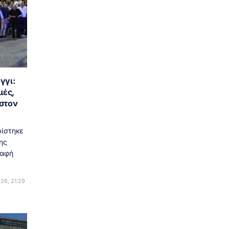
γγι:
μές,
 στον
ρίστηκε
ης
σαφή
26, 21:29