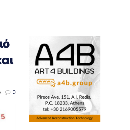
μό
και
A
0