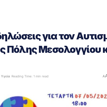
ηλώσεις για τον Αυτισ
ής Πόλης Μεσολογγίου 
,
Υγεία
Reading Time: 1 min read
A