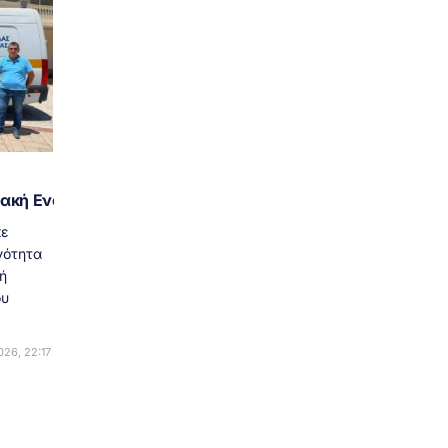
ειακή Ενότητα Αιτωλοακαρνανίας από τον Σύλλογο Εργα
κε
νότητα
ή
ου
26, 22:17