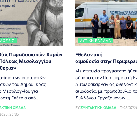
ΛΏΣΕΙΣ
ΔΥΤΙΚΉ ΕΛΛΆΔΑ
βάλ Παραδοσιακών Χορών
Εθελοντική
 Πόλεως Μεσολογγίου
αιμοδοσία στην Περιφερ
θερία»
Με επιτυχία πραγματοποιήθη
αίσιο των επετειακών
σήμερα στην Περιφερειακή Ε
σεων του Δήμου Ιεράς
Αιτωλοακαρνανίας εθελοντικ
 Μεσολογγίου για
αιμοδοσία, με πρωτοβουλία τ
οστή Επέτειο από...
Συλλόγου Εργαζομένων,...
ΑΚΤΙΚΉ ΟΜΆΔΑ
BY
ΣΥΝΤΑΚΤΙΚΉ ΟΜΆΔΑ
08/07/20
2026, 22:35