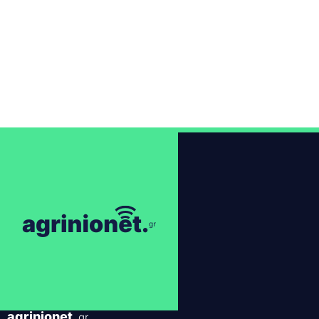
agrinionet
.gr