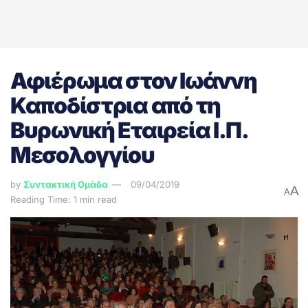
Αφιέρωμα στον Ιωάννη
Καποδίστρια από τη
Βυρωνική Εταιρεία Ι.Π.
Μεσολογγίου
by
Συντακτική Ομάδα
09/04/2019
A
A
Reading Time: 1 min read