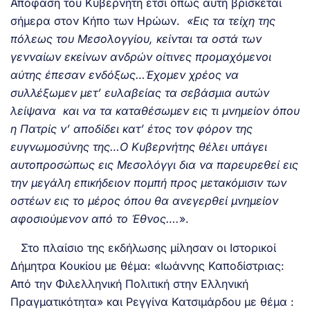
Απόφαση του Κυβερνήτη έτσι όπως αυτή βρίσκεται
σήμερα στον Κήπο των Ηρώων.
«Εις τα τείχη της
πόλεως του Μεσολογγίου, κείνται τα οστά των
γενναίων εκείνων ανδρών οίτινες προμαχόμενοι
αύτης έπεσαν ενδόξως…Έχομεν χρέος να
συλλέξωμεν μετ’ ευλαβείας τα σεβάσμια αυτών
λείψανα και να τα καταθέσωμεν εις τι μνημείον όπου
η Πατρίς ν’ αποδίδει κατ’ έτος τον φόρον της
ευγνωμοσύνης της…Ο Κυβερνήτης θέλει υπάγει
αυτοπροσώπως εις Μεσολόγγι δια να παρευρεθεί εις
την μεγάλη επικήδειον πομπή προς μετακόμισιν των
οστέων εις το μέρος όπου θα ανεγερθεί μνημείον
αφοσιούμενον από το Έθνος….
».
Στο πλαίσιο της εκδήλωσης μίλησαν οι Ιστορικοί
Δήμητρα Κουκίου με θέμα: «Ιωάννης Καποδίστριας:
Από την Φιλελληνική Πολιτική στην Ελληνική
Πραγματικότητα» και Ρεγγίνα Κατσιμάρδου με θέμα :