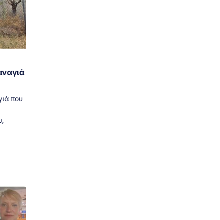
αναγιά
γιά που
,