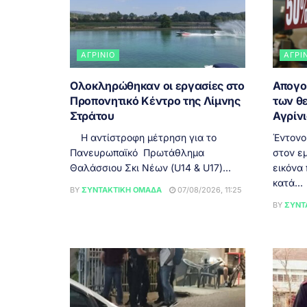
ΑΓΡΊΝΙΟ
ΑΓΡΊ
Ολοκληρώθηκαν οι εργασίες στο
Απογο
Προπονητικό Κέντρο της Λίμνης
των θ
Στράτου
Αγρίν
Η αντίστροφη μέτρηση για το
Έντονο
Πανευρωπαϊκό Πρωτάθλημα
στον εμ
Θαλάσσιου Σκι Νέων (U14 & U17)...
εικόνα
κατά...
BY
ΣΥΝΤΑΚΤΙΚΉ ΟΜΆΔΑ
07/08/2026, 11:25
BY
ΣΥΝΤ