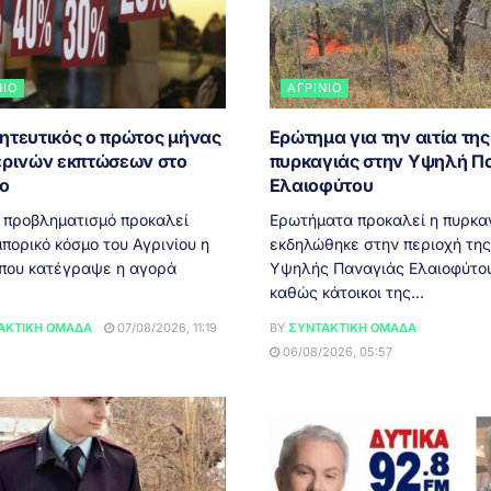
ΝΙΟ
ΑΓΡΊΝΙΟ
ητευτικός ο πρώτος μήνας
Ερώτημα για την αιτία της
ερινών εκπτώσεων στο
πυρκαγιάς στην Υψηλή Π
ιο
Ελαιοφύτου
 προβληματισμό προκαλεί
Ερωτήματα προκαλεί η πυρκα
πορικό κόσμο του Αγρινίου η
εκδηλώθηκε στην περιοχή της
 που κατέγραψε η αγορά
Υψηλής Παναγιάς Ελαιοφύτου
καθώς κάτοικοι της...
ΑΚΤΙΚΉ ΟΜΆΔΑ
07/08/2026, 11:19
BY
ΣΥΝΤΑΚΤΙΚΉ ΟΜΆΔΑ
06/08/2026, 05:57