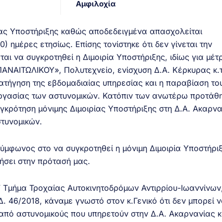
Αμφιλοχία
ίας Υποστήριξης καθώς αποδεδειγμένα απασχολείται
0) ημέρες ετησίως. Επίσης τονίστηκε ότι δεν γίνεται την
αι να συγκροτηθεί η Διμοιρία Υποστήριξης, ιδίως για μέτ
ΠΑΝΑΙΤΩΛΙΚΟΥ», Πολυτεχνείο, ενίσχυση Δ.Α. Κέρκυρας κ.τ
ρατήγηση της εβδομαδιαίας υπηρεσίας και η παραβίαση το
εργασίας των αστυνομικών. Κατόπιν των ανωτέρω προτάθ
κρότηση μόνιμης Διμοιρίας Υποστήριξης στη Δ.Α. Ακαρν
στυνομικών.
 σύμφωνος στο να συγκροτηθεί η μόνιμη Διμοιρία Υποστήρι
ήσει στην πρότασή μας.
 Τμήμα Τροχαίας Αυτοκινητοδρόμων Αντιρρίου-Ιωαννίνων
Δ. 46/2018, κάναμε γνωστό στον κ.Γενικό ότι δεν μπορεί 
από αστυνομικούς που υπηρετούν στην Δ.Α. Ακαρνανίας κ