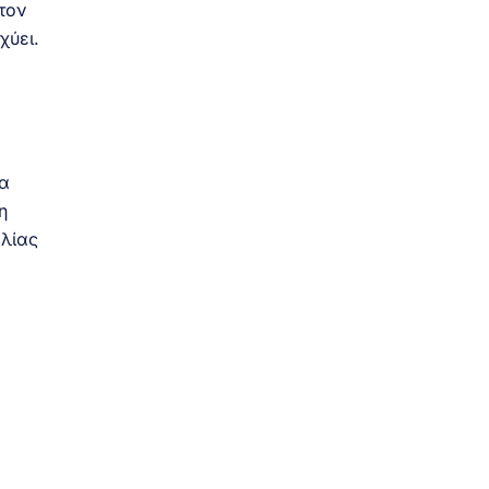
τον
χύει.
να
η
ελίας