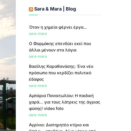
Sara & Mara | Blog
Όταν η χημεία φέρνει έργα...
sara-mara
Ο Φαρμάκης επενδύει εκεί που
άλλοι μένουν στα λόγια
sara-mara
Βασίλης Καραθανάσης: Ένα νέο
πρόσωπο που κερδίζει πολιτικό
έδαφος
sara-mara
Αμπάρια Παναιτωλίου: Η παιδική
χαρά… για τους λάτρεις της άγριας
φύσης! video foto
sara-mara
Αγρίνιο: Διατηρητέο κτίριο και