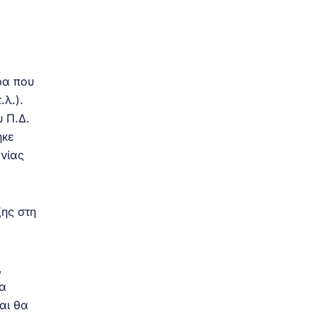
ρα που
.λ.).
υ Π.Δ.
ηκε
ανίας
ξης στη
,
να
αι θα