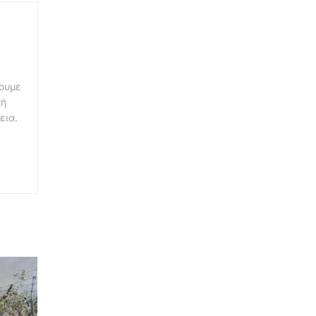
νουμε
κή
εια.