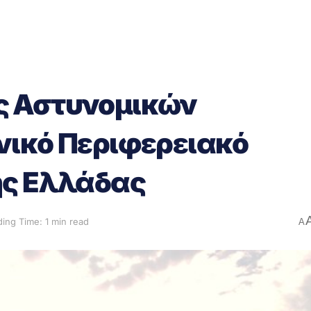
ς Αστυνομικών
νικό Περιφερειακό
ής Ελλάδας
ing Time: 1 min read
A