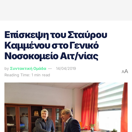
Επίσκεψη του Σταύρου
Καμμένου στο Γενικό
Νοσοκομείο Αιτ/νίας
by
Συντακτική Ομάδα
14/04/2019
A
A
Reading Time: 1 min read