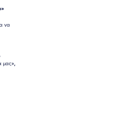
ο»
ία να
ό
α μας»
,