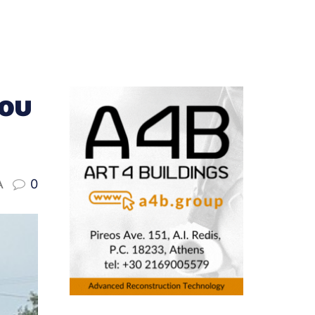
ίου
A
0