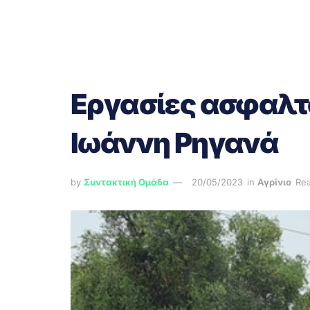
Εργασίες ασφαλτ
Ιωάννη Ρηγανά
by
Συντακτική Ομάδα
20/05/2023
in
Αγρίνιο
Rea