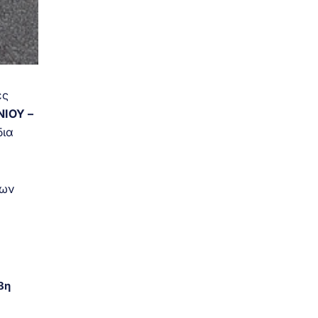
ες
ΙΟΥ –
δια
των
8η