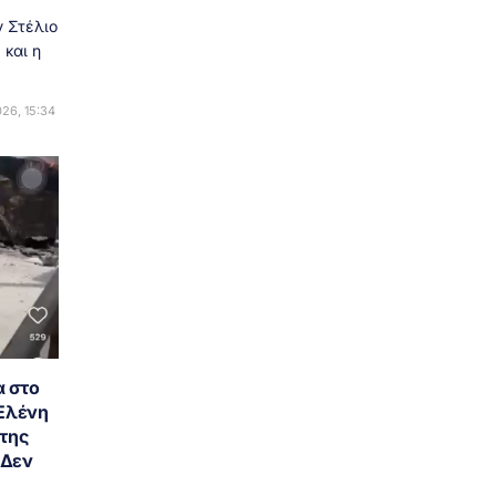
 Στέλιο
 και η
26, 15:34
α στο
 Ελένη
της
«Δεν