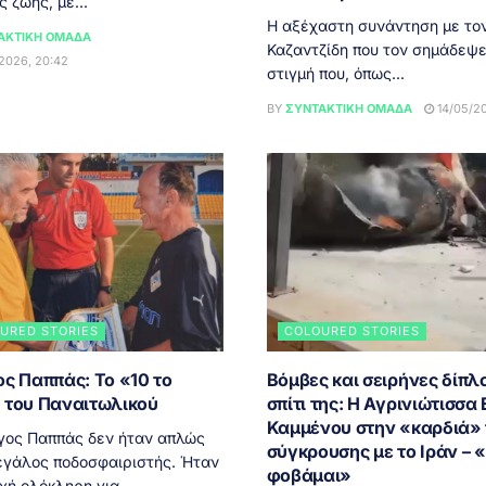
ς ζωής, με...
Η αξέχαστη συνάντηση με τον
ΑΚΤΙΚΉ ΟΜΆΔΑ
Καζαντζίδη που τον σημάδεψε
2026, 20:42
στιγμή που, όπως...
BY
ΣΥΝΤΑΚΤΙΚΉ ΟΜΆΔΑ
14/05/20
URED STORIES
COLOURED STORIES
ς Παππάς: Το «10 το
Βόμβες και σειρήνες δίπλ
 του Παναιτωλικού
σπίτι της: Η Αγρινιώτισσα
Καμμένου στην «καρδιά» 
γος Παππάς δεν ήταν απλώς
σύγκρουσης με το Ιράν – 
εγάλος ποδοσφαιριστής. Ήταν
φοβάμαι»
οχή ολόκληρη για