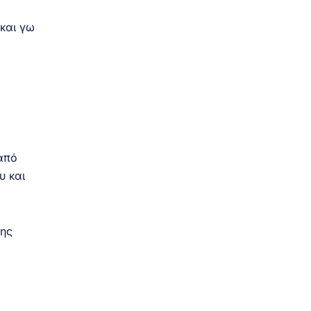
και γω
από
υ και
λης