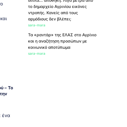
δίπλα… αποθήκη. Λίγα μέτρα από
το
το δημαρχείο Αγρινίου εικόνες
ντροπής. Κανείς από τους
και
αρμόδιους δεν βλέπει;
sara-mara
Τα «ραντάρ» της ΕΛΑΣ στο Αγρίνιο
και η αναζήτηση προσώπων με
κοινωνικό αποτύπωμα
sara-mara
ύ – Το
την
α ένα