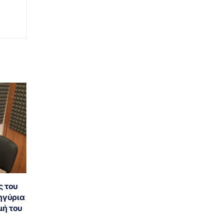
ς του
ηγύρια
μή του