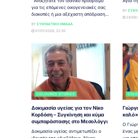
Αναζητάτε τον ιδανικό προορισμό
Αγία τη
για τις επόμενες οικογενειακές σας
BY
ΣΥΝΤ
διακοπές ή μια αξέχαστη απόδραση...
24/06/
BY
ΣΥΝΤΑΚΤΙΚΉ ΟΜΆΔΑ
07/07/2026, 22:30
COLOURED STORIES
COLO
Δοκιμασία υγείας για τον Νίκο
Γιώργο
Κορδόση – Συγκίνηση και κύμα
καλό»
συμπαράστασης στο Μεσολόγγι
Ο Γιώρ
Δοκιμασία υγείας αντιμετωπίζει ο
ένας μ
ιδρυτής της «Διεξόδου», Νίκος
μια επ