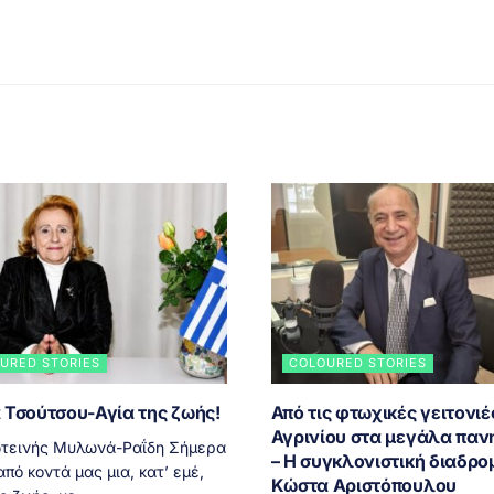
URED STORIES
COLOURED STORIES
 Τσούτσου-Αγία της ζωής!
Από τις φτωχικές γειτονιέ
Αγρινίου στα μεγάλα παν
τεινής Μυλωνά-Ραΐδη Σήμερα
– Η συγκλονιστική διαδρο
πό κοντά μας μια, κατ’ εμέ,
Κώστα Αριστόπουλου