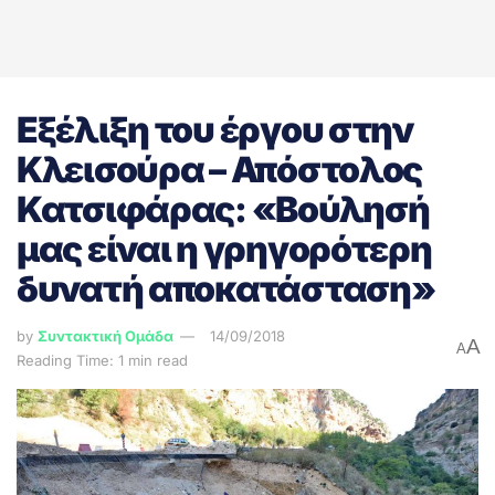
Εξέλιξη του έργου στην
Κλεισούρα – Απόστολος
Κατσιφάρας: «Βούλησή
μας είναι η γρηγορότερη
δυνατή αποκατάσταση»
by
Συντακτική Ομάδα
14/09/2018
A
A
Reading Time: 1 min read