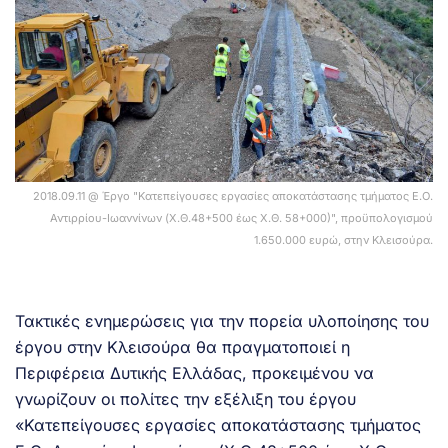
2018.09.11 @ Έργο "Κατεπείγουσες εργασίες αποκατάστασης τμήματος Ε.Ο.
Αντιρρίου-Ιωαννίνων (Χ.Θ.48+500 έως Χ.Θ. 58+000)", προϋπολογισμού
1.650.000 ευρώ, στην Κλεισούρα.
Τακτικές ενημερώσεις για την πορεία υλοποίησης του
έργου στην Κλεισούρα θα πραγματοποιεί η
Περιφέρεια Δυτικής Ελλάδας, προκειμένου να
γνωρίζουν οι πολίτες την εξέλιξη του έργου
«Κατεπείγουσες εργασίες αποκατάστασης τμήματος