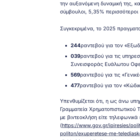
την αυξανόμενη δυναμική της, 
σύμβουλοι, 5,35% περισσότεροι
Συγκεκριμένα, το 2025 πραγματ
244
ραντεβού για τον «Εξωδ
039
ραντεβού για τις υπηρ
Συνεισφοράς Ευάλωτου Οφε
569
ραντεβού για τις «Γενι
477
ραντεβού για τον «Κώδι
Υπενθυμίζεται ότι, η ως άνω υπη
Γραμματεία Χρηματοπιστωτικού Το
με βιντεοκλήση είτε τηλεφωνικ
(
https://www.gov.gr/ipiresies/po
politon/exuperetese-me-telediask