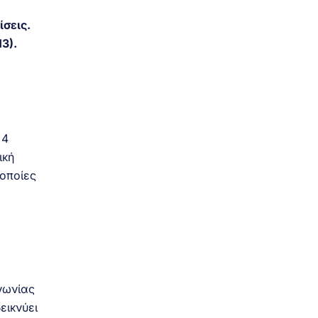
ίσεις.
3).
 4
ική
 οποίες
νωνίας
εικνύει