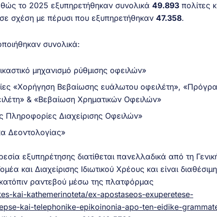
καθώς το 2025 εξυπηρετήθηκαν συνολικά
49.893
πολίτες κ
 σε σχέση με πέρυσι που εξυπηρετήθηκαν
47.358
.
οποιήθηκαν συνολικά:
ικαστικό μηχανισμό ρύθμισης οφειλών»
εσίες «Χορήγηση Βεβαίωσης ευάλωτου οφειλέτη», «Πρόγρ
ιλέτη» & «Βεβαίωση Χρηματικών Οφειλών»
κές Πληροφορίες Διαχείρισης Οφειλών»
κα Δεοντολογίας»
ρεσία εξυπηρέτησης διατίθεται πανελλαδικά από τη Γενικ
μέα και Διαχείρισης Ιδιωτικού Χρέους και είναι διαθέσιμη
ά κατόπιν ραντεβού μέσω της πλατφόρμας
lites-kai-kathemerinoteta/ex-apostaseos-exuperetese-
epse-kai-telephonike-epikoinonia-apo-ten-eidike-grammate