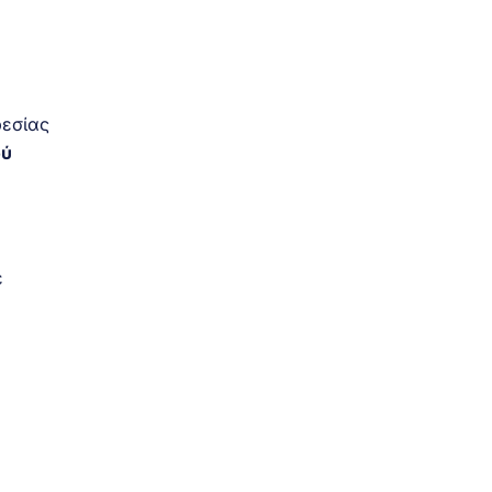
εσίας
ού
ε