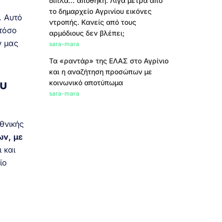
δίπλα… αποθήκη. Λίγα μέτρα από
το δημαρχείο Αγρινίου εικόνες
. Αυτό
ντροπής. Κανείς από τους
τόσο
αρμόδιους δεν βλέπει;
ν μας
sara-mara
Τα «ραντάρ» της ΕΛΑΣ στο Αγρίνιο
και η αναζήτηση προσώπων με
ου
κοινωνικό αποτύπωμα
sara-mara
θνικής
ων,
με
 και
ίο