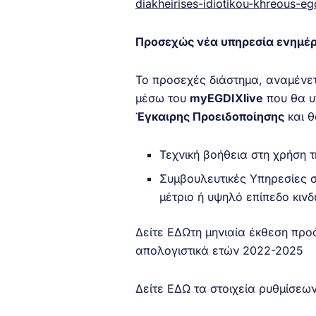
diakheirises-idiotikou-khreous-eg
Προσεχώς νέα υπηρεσία ενημέρ
Το προσεχές διάστημα, αναμένετ
μέσω του
myEGDIXlive
που θα υ
Έγκαιρης Προειδοποίησης
και θ
Τεχνική βοήθεια στη χρήση 
Συμβουλευτικές Υπηρεσίες σ
μέτριο ή υψηλό επίπεδο κιν
Δείτε
ΕΔΩ
τη μηνιαία έκθεση πρ
απολογιστικά ετών 2022-2025
Δείτε
ΕΔΩ
τα στοιχεία ρυθμίσεω