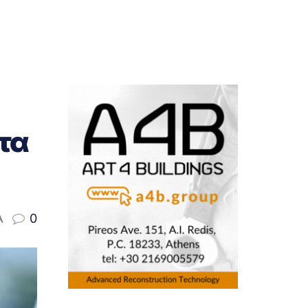
 τα
A
0