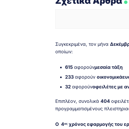
Σχετικά Άρθρα
Συγκεκριμένα, τον μήνα
Δεκέμβρ
οποίων:
615
αφορούν
μεσαία τάξη
233
αφορούν
οικονομικά
ευ
32
αφορούν
οφειλέτες με α
Επιπλέον, συνολικά
404
οφειλέτ
προγραμματισμένους πλειστηρια
O
4
χρόνος εφαρμογής του εργ
ος